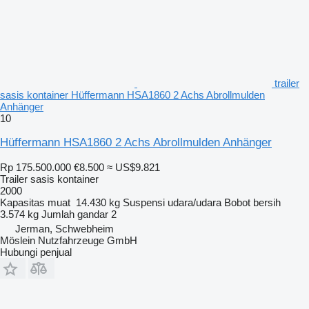
trailer
sasis kontainer Hüffermann HSA1860 2 Achs Abrollmulden
Anhänger
10
Hüffermann HSA1860 2 Achs Abrollmulden Anhänger
Rp 175.500.000
€8.500
≈ US$9.821
Trailer sasis kontainer
2000
Kapasitas muat
14.430 kg
Suspensi
udara/udara
Bobot bersih
3.574 kg
Jumlah gandar
2
Jerman, Schwebheim
Möslein Nutzfahrzeuge GmbH
Hubungi penjual