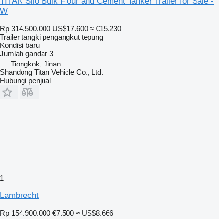
TITAN Silo Bulk Flour and Cement Tanker Trailer for Sale -
W
Rp 314.500.000
US$17.600
≈ €15.230
Trailer tangki pengangkut tepung
Kondisi
baru
Jumlah gandar
3
Tiongkok, Jinan
Shandong Titan Vehicle Co., Ltd.
Hubungi penjual
1
Lambrecht
Rp 154.900.000
€7.500
≈ US$8.666