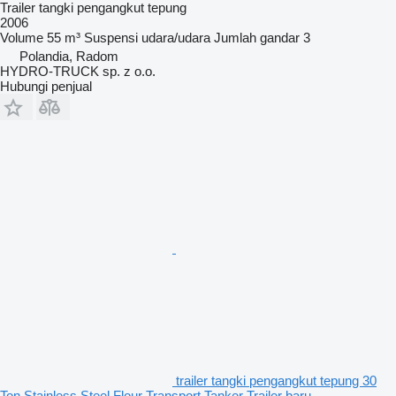
Trailer tangki pengangkut tepung
2006
Volume
55 m³
Suspensi
udara/udara
Jumlah gandar
3
Polandia, Radom
HYDRO-TRUCK sp. z o.o.
Hubungi penjual
trailer tangki pengangkut tepung 30
Ton Stainless Steel Flour Transport Tanker Trailer baru