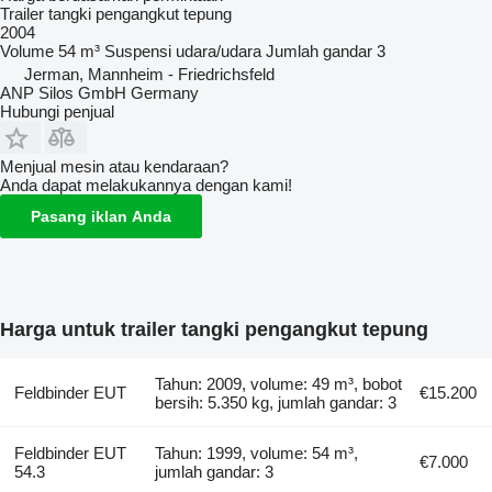
Trailer tangki pengangkut tepung
2004
Volume
54 m³
Suspensi
udara/udara
Jumlah gandar
3
Jerman, Mannheim - Friedrichsfeld
ANP Silos GmbH Germany
Hubungi penjual
Menjual mesin atau kendaraan?
Anda dapat melakukannya dengan kami!
Pasang iklan Anda
Harga untuk trailer tangki pengangkut tepung
Tahun: 2009, volume: 49 m³, bobot
Feldbinder EUT
€15.200
bersih: 5.350 kg, jumlah gandar: 3
Feldbinder EUT
Tahun: 1999, volume: 54 m³,
€7.000
54.3
jumlah gandar: 3