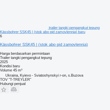
trailer tangki pengangkut tepung
Kässbohrer SSK45 | (stok abo pid zamovlennia) baru
6
Kässbohrer SSK45 | (stok abo pid zamovlennia)
Harga berdasarkan permintaan
Trailer tangki pengangkut tepung
2025
Kondisi
baru
Volume
45 m³
Ukraina, Kyievo - Sviatoshynskyi r-on, s.Buzova
TOV "T-TREYLER"
Hubungi penjual