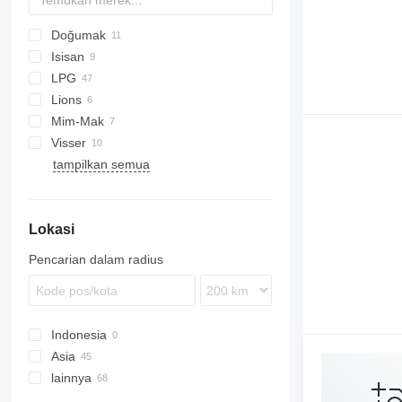
Doğumak
Isisan
AMMONIA
LPG
LPG
Lions
Mim-Mak
Visser
tampilkan semua
Lokasi
Pencarian dalam radius
Indonesia
Asia
lainnya
Turki
Uzbekistan
Belanda