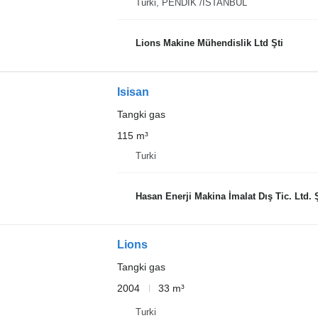
Turki, PENDİK /İSTANBUL
Lions Makine Mühendislik Ltd Şti
Isisan
Tangki gas
115 m³
Turki
Hasan Enerji Makina İmalat Dış Tic. Ltd. Ş
Lions
Tangki gas
2004
33 m³
Turki