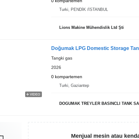
0 kompartemen
Turki, PENDİK /İSTANBUL
Lions Makine Mühendislik Ltd Şti
Doğumak LPG Domestic Storage Tank
Tangki gas
2026
0 kompartemen
Turki, Gaziantep
VIDEO
DOGUMAK TREYLER BASINCLI TANK SAN
Menjual mesin atau kend