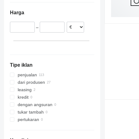
Lithuania
Harga
Jerman
Ukraina
–
Norwegia
Spanyol
Tipe iklan
penjualan
dari produsen
leasing
kredit
dengan angsuran
tukar tambah
pertukaran