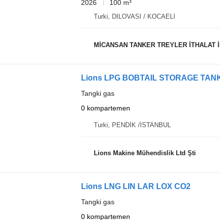
2026
100 m³
Turki, DILOVASI / KOCAELI
MİCANSAN TANKER TREYLER İTHALAT İH
Lions LPG BOBTAIL STORAGE TA
Tangki gas
0 kompartemen
Turki, PENDİK /İSTANBUL
Lions Makine Mühendislik Ltd Şti
Lions LNG LIN LAR LOX CO2
Tangki gas
0 kompartemen