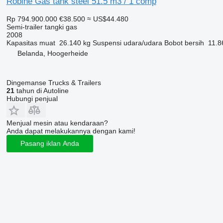
Robine Gas tank steel 51.5 m3 / 1 comp
Rp 794.900.000
€38.500
≈ US$44.480
Semi-trailer tangki gas
2008
Kapasitas muat
26.140 kg
Suspensi
udara/udara
Bobot bersih
11.8
Belanda, Hoogerheide
Dingemanse Trucks & Trailers
21
tahun di Autoline
Hubungi penjual
Menjual mesin atau kendaraan?
Anda dapat melakukannya dengan kami!
Pasang iklan Anda