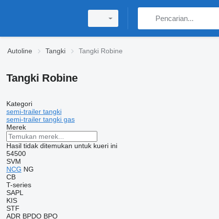
Autoline
Tangki
Tangki Robine
Tangki Robine
Kategori
semi-trailer tangki
semi-trailer tangki gas
Merek
Hasil tidak ditemukan untuk kueri ini
54500
SVM
NCG
NG
CB
T-series
SAPL
KIS
STF
ADR
BPDO
BPO