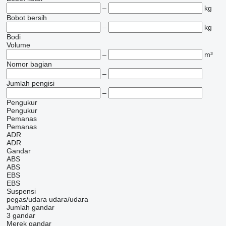
–
kg
Bobot bersih
–
kg
Bodi
Volume
–
m³
Nomor bagian
–
Jumlah pengisi
–
Pengukur
Pengukur
Pemanas
Pemanas
ADR
ADR
Gandar
ABS
ABS
EBS
EBS
Suspensi
pegas/udara
udara/udara
Jumlah gandar
3 gandar
Merek gandar