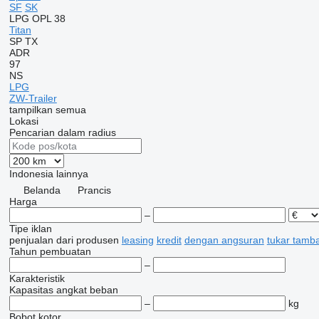
SF
SK
LPG
OPL 38
Titan
SP
TX
ADR
97
NS
LPG
ZW-Trailer
tampilkan semua
Lokasi
Pencarian dalam radius
Indonesia
lainnya
Belanda
Prancis
Harga
–
Tipe iklan
penjualan
dari produsen
leasing
kredit
dengan angsuran
tukar tamb
Tahun pembuatan
–
Karakteristik
Kapasitas angkat beban
–
kg
Bobot kotor