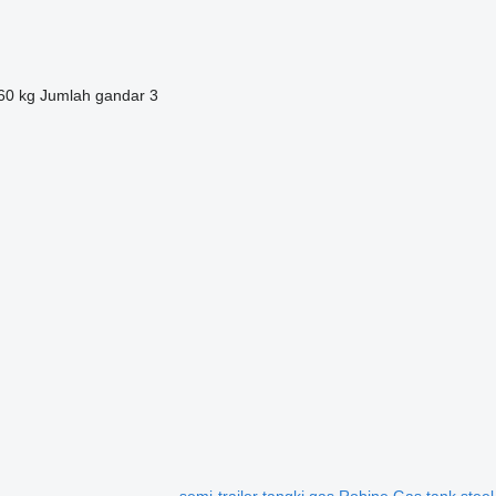
60 kg
Jumlah gandar
3
semi-trailer tangki gas Robine Gas tank stee