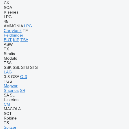
CK
SOA
K series
LPG
45
AMMONIA
LPG
Carrytank
TF
Feldbinder
EUT
KIP
TSA
ASW
TX
Stralis
Modulo
TSA
SSK
SSL
STB
STS
LAG
0-3
GSA
O-3
TGS
Magyar
S-series
SR
SA
SL
L-series
CM
MACOLA
SCT
Robine
TS
Spitzer