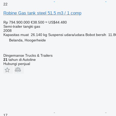
22
Robine Gas tank steel 51.5 m3 / 1 comp
Rp 794.900.000
€38.500
≈ US$44.480
Semi-trailer tangki gas
2008
Kapasitas muat
26.140 kg
Suspensi
udara/udara
Bobot bersih
11.8
Belanda, Hoogerheide
Dingemanse Trucks & Trailers
21
tahun di Autoline
Hubungi penjual
17