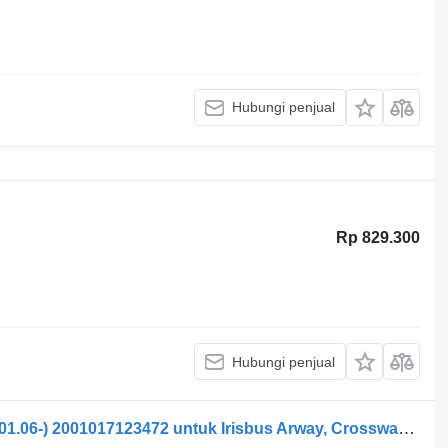
Hubungi penjual
Rp 829.300
Hubungi penjual
Radio mobil Blaupunkt CROSSWAY (01.06-) 2001017123472 untuk Irisbus Arway, Crossway, Crealis, Magelys, Proway, Daily Tourys (2006-)