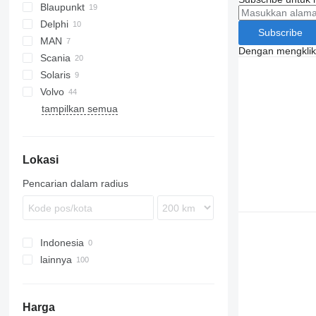
Blaupunkt
Delphi
Subscribe
MAN
Crossway
Dengan mengklik 
Scania
Daily
Lion's series
Citaro
Cityliner
Solaris
Magelys
Sprinter
Jetliner
Volvo
Proway
Skyliner
Alpino
tampilkan semua
Transliner
Urbino
7700
9700
9900
Lokasi
B-series
Pencarian dalam radius
Indonesia
lainnya
Estonia
Latvia
Harga
Jerman