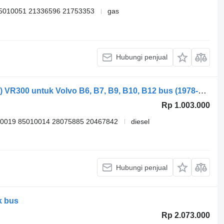
5010051 21336596 21753353
gas
Hubungi penjual
Radio mobil Delphi B12B (01.97-12.11) VR300 untuk Volvo B6, B7, B9, B10, B12 bus (1978-2011)
Rp 1.003.000
0019 85010014 28075885 20467842
diesel
Hubungi penjual
k bus
Rp 2.073.000