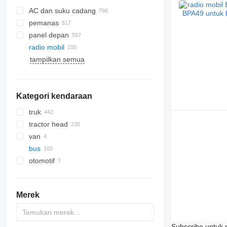
AC dan suku cadang
pemanas
radiator AC
panel depan
selang AC
radio mobil
kompresor AC
tampilkan semua
AC mobil
kaca samping
filter pengering AC
kaca belakang
suku cadang AC lainnya
kaca depan
Kategori kendaraan
atap panoramik
truk
tractor head
van
bus
otomotif
Merek
Subscribe untuk m