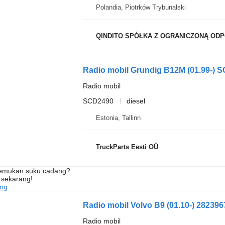
Polandia, Piotrków Trybunalski
QINDITO SPÓŁKA Z OGRANICZONĄ OD
Radio mobil
SCD2490
diesel
Estonia, Tallinn
TruckParts Eesti OÜ
nemukan suku cadang?
 sekarang!
ang
Radio mobil Volvo B9 (01.10-) 282396
Radio mobil