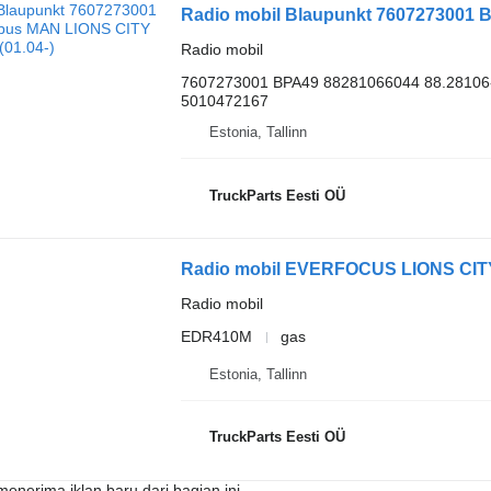
Radio mobil Blaupunkt 7607273001 B
Radio mobil
7607273001 BPA49 88281066044 88.28106
5010472167
Estonia, Tallinn
TruckParts Eesti OÜ
Radio mobil
EDR410M
gas
Estonia, Tallinn
TruckParts Eesti OÜ
enerima iklan baru dari bagian ini