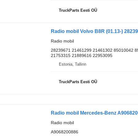
TruckParts Eesti OÜ
Radio mobil Volvo B8R (01.13-) 28239
Radio mobil
28239671 21461299 21461302 85010042 8
21753315 21889616 22953095
Estonia, Tallinn
TruckParts Eesti OÜ
Radio mobil Mercedes-Benz A906820
Radio mobil
A9068200886