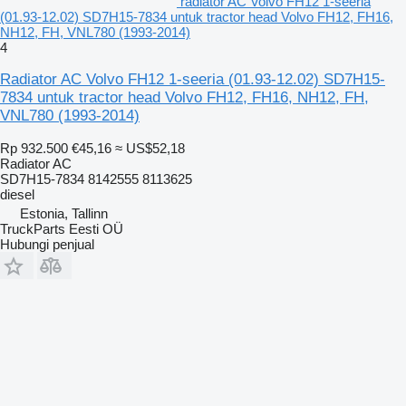
radiator AC Volvo FH12 1-seeria
(01.93-12.02) SD7H15-7834 untuk tractor head Volvo FH12, FH16,
NH12, FH, VNL780 (1993-2014)
4
Radiator AC Volvo FH12 1-seeria (01.93-12.02) SD7H15-
7834 untuk tractor head Volvo FH12, FH16, NH12, FH,
VNL780 (1993-2014)
Rp 932.500
€45,16
≈ US$52,18
Radiator AC
SD7H15-7834 8142555 8113625
diesel
Estonia, Tallinn
TruckParts Eesti OÜ
Hubungi penjual