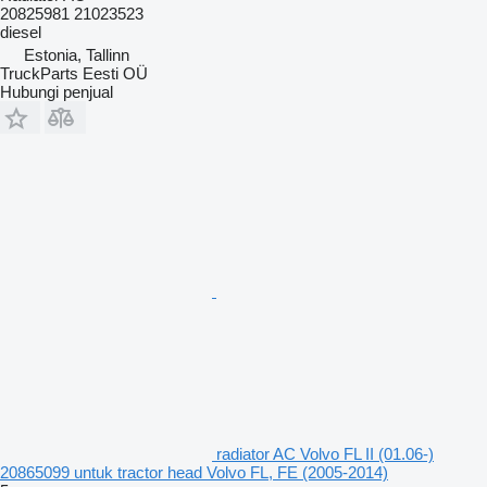
20825981 21023523
diesel
Estonia, Tallinn
TruckParts Eesti OÜ
Hubungi penjual
radiator AC Volvo FL II (01.06-)
20865099 untuk tractor head Volvo FL, FE (2005-2014)