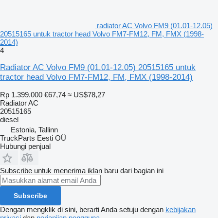
radiator AC Volvo FM9 (01.01-12.05)
20515165 untuk tractor head Volvo FM7-FM12, FM, FMX (1998-
2014)
4
Radiator AC Volvo FM9 (01.01-12.05) 20515165 untuk
tractor head Volvo FM7-FM12, FM, FMX (1998-2014)
Rp 1.399.000
€67,74
≈ US$78,27
Radiator AC
20515165
diesel
Estonia, Tallinn
TruckParts Eesti OÜ
Hubungi penjual
Subscribe untuk menerima iklan baru dari bagian ini
Subscribe
Dengan mengklik di sini, berarti Anda setuju dengan
kebijakan
privasi
dan
perjanjian pengguna
.