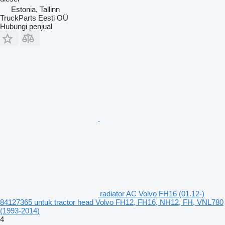
Estonia, Tallinn
TruckParts Eesti OÜ
Hubungi penjual
radiator AC Volvo FH16 (01.12-)
84127365 untuk tractor head Volvo FH12, FH16, NH12, FH, VNL780
(1993-2014)
4