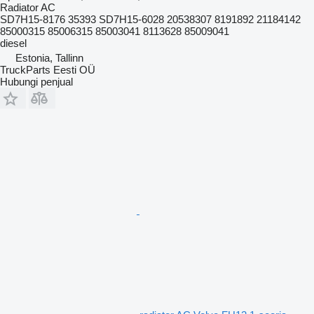
Radiator AC
SD7H15-8176 35393 SD7H15-6028 20538307 8191892 21184142
85000315 85006315 85003041 8113628 85009041
diesel
Estonia, Tallinn
TruckParts Eesti OÜ
Hubungi penjual