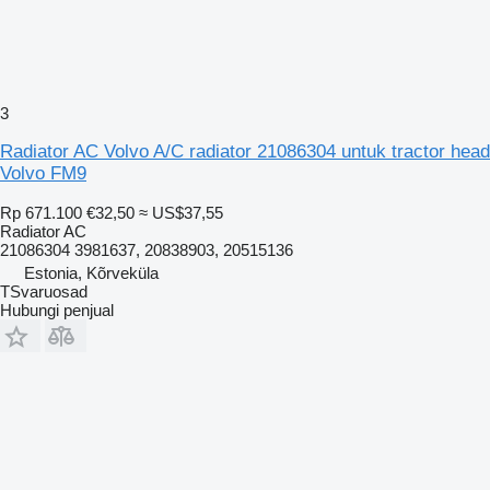
3
Radiator AC Volvo A/C radiator 21086304 untuk tractor head
Volvo FM9
Rp 671.100
€32,50
≈ US$37,55
Radiator AC
21086304 3981637, 20838903, 20515136
Estonia, Kõrveküla
TSvaruosad
Hubungi penjual