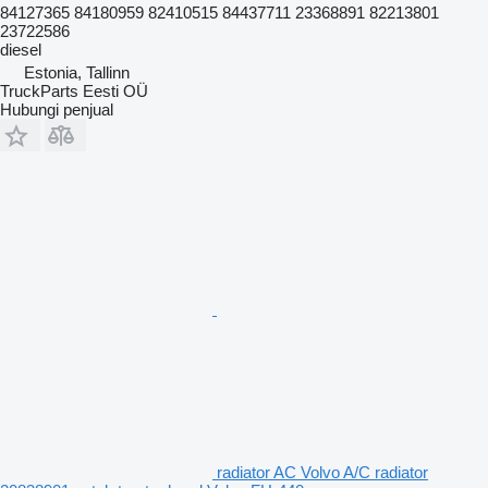
84127365 84180959 82410515 84437711 23368891 82213801
23722586
diesel
Estonia, Tallinn
TruckParts Eesti OÜ
Hubungi penjual
radiator AC Volvo A/C radiator