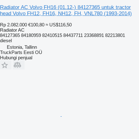
Radiator AC Volvo FH16 (01.12-) 84127365 untuk tractor
head Volvo FH12, FH16, NH12, FH, VNL780 (1993-2014)
Rp 2.082.000
€100,80
≈ US$116,50
Radiator AC
84127365 84180959 82410515 84437711 23368891 82213801
diesel
Estonia, Tallinn
TruckParts Eesti OÜ
Hubungi penjual