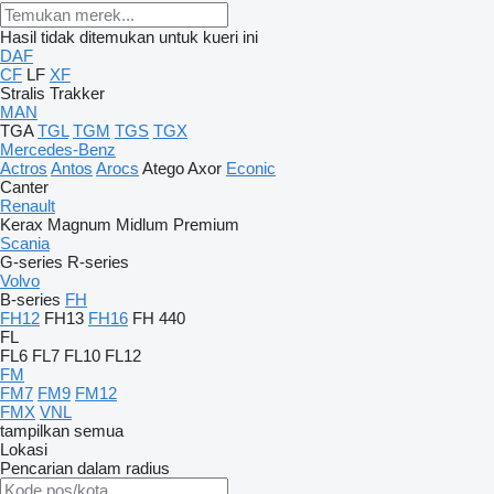
Hasil tidak ditemukan untuk kueri ini
DAF
CF
LF
XF
Stralis
Trakker
MAN
TGA
TGL
TGM
TGS
TGX
Mercedes-Benz
Actros
Antos
Arocs
Atego
Axor
Econic
Canter
Renault
Kerax
Magnum
Midlum
Premium
Scania
G-series
R-series
Volvo
B-series
FH
FH12
FH13
FH16
FH 440
FL
FL6
FL7
FL10
FL12
FM
FM7
FM9
FM12
FMX
VNL
tampilkan semua
Lokasi
Pencarian dalam radius