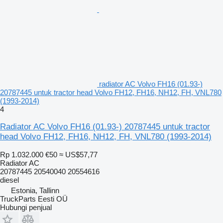
radiator AC Volvo FH16 (01.93-)
20787445 untuk tractor head Volvo FH12, FH16, NH12, FH, VNL780
(1993-2014)
4
Radiator AC Volvo FH16 (01.93-) 20787445 untuk tractor
head Volvo FH12, FH16, NH12, FH, VNL780 (1993-2014)
Rp 1.032.000
€50
≈ US$57,77
Radiator AC
20787445 20540040 20554616
diesel
Estonia, Tallinn
TruckParts Eesti OÜ
Hubungi penjual