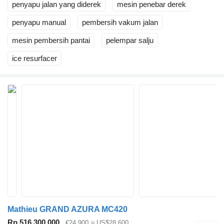
penyapu jalan yang diderek
mesin penebar derek
penyapu manual
pembersih vakum jalan
mesin pembersih pantai
pelempar salju
ice resurfacer
Mathieu GRAND AZURA MC420
Rp 516.300.000
€24.900
≈ US$28.600