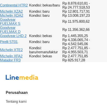
Rp 8.878.610,81 -
Continental HTR2
Kondisi: bekas/baru
Rp 24.777.518,53
Michelin XZA2
Kondisi: baru
Rp 12.801.717,91
Michelin XDA2
Kondisi: baru
Rp 13.008.197,23
Goodyear
Rp 11.975.800,62
FUELMAX S
Goodyear
Rp 11.356.362,66
FUELMAX D
Goodyear LHD 2
Kondisi: bekas
Rp 1.445.355,25
Rp 4.336.065,74 -
Pirelli ST01
Kondisi: baru
Rp 4.542.545,06
Kondisi:
Rp 2.477.751,85 -
Michelin XTE2
baru/remanufaktur
Rp 4.955.503,71
Michelin XFA2
Kondisi: bekas
Rp 2.477.751,85
Matador FR3
Rp 825.917,28
Perusahaan
Tentang kami