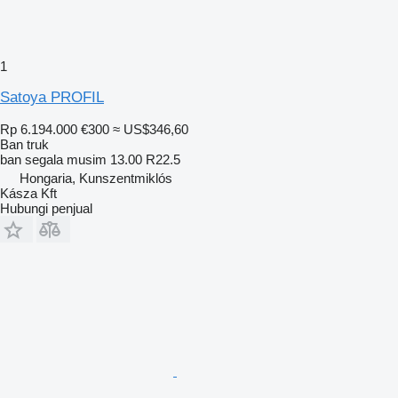
1
Satoya PROFIL
Rp 6.194.000
€300
≈ US$346,60
Ban truk
ban segala musim
13.00 R22.5
Hongaria, Kunszentmiklós
Kásza Kft
Hubungi penjual