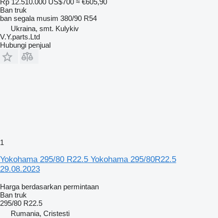
Rp 12.510.000
US$700
≈ €605,90
Ban truk
ban segala musim
380/90 R54
Ukraina, smt. Kulykiv
V.Y.parts.Ltd
Hubungi penjual
1
Yokohama 295/80 R22.5 Yokohama 295/80R22.5
29.08.2023
Harga berdasarkan permintaan
Ban truk
295/80 R22.5
Rumania, Cristesti