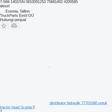
7-568-1402/SN 0810091253 75681402 4200585
diesel
Estonia, Tallinn
TruckParts Eesti OÜ
Hubungi penjual
distributor hidraulik 77701080 untuk
tractor head Scania P
7