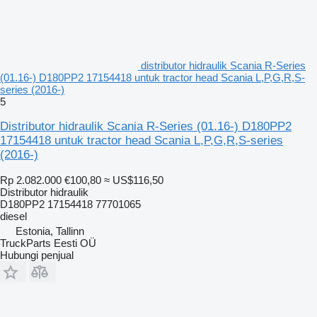
distributor hidraulik Scania R-Series
(01.16-) D180PP2 17154418 untuk tractor head Scania L,P,G,R,S-
series (2016-)
5
Distributor hidraulik Scania R-Series (01.16-) D180PP2
17154418 untuk tractor head Scania L,P,G,R,S-series
(2016-)
Rp 2.082.000
€100,80
≈ US$116,50
Distributor hidraulik
D180PP2 17154418 77701065
diesel
Estonia, Tallinn
TruckParts Eesti OÜ
Hubungi penjual