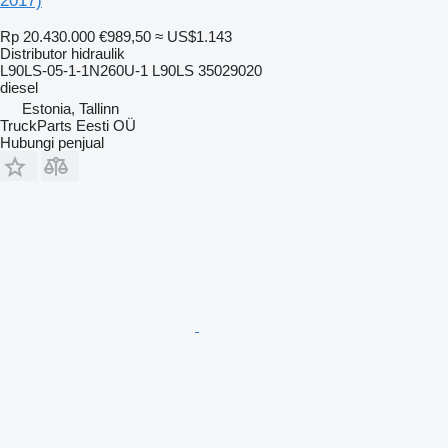
2017)
Rp 20.430.000
€989,50
≈ US$1.143
Distributor hidraulik
L90LS-05-1-1N260U-1 L90LS 35029020
diesel
Estonia, Tallinn
TruckParts Eesti OÜ
Hubungi penjual