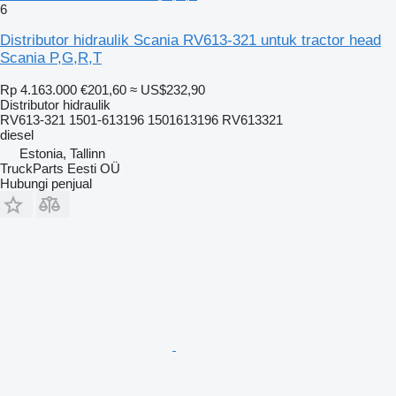
6
Distributor hidraulik Scania RV613-321 untuk tractor head
Scania P,G,R,T
Rp 4.163.000
€201,60
≈ US$232,90
Distributor hidraulik
RV613-321 1501-613196 1501613196 RV613321
diesel
Estonia, Tallinn
TruckParts Eesti OÜ
Hubungi penjual