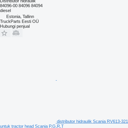
Distributor hidraulik
84096-00 84096 84094
diesel
Estonia, Tallinn
TruckParts Eesti OÜ
Hubungi penjual
distributor hidraulik Scania RV613-321
untuk tractor head Scania P,G,R,T