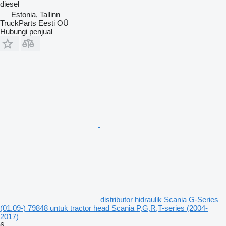
diesel
Estonia, Tallinn
TruckParts Eesti OÜ
Hubungi penjual
distributor hidraulik Scania G-Series
(01.09-) 79848 untuk tractor head Scania P,G,R,T-series (2004-
2017)
6