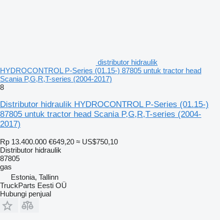
distributor hidraulik
HYDROCONTROL P-Series (01.15-) 87805 untuk tractor head
Scania P,G,R,T-series (2004-2017)
8
Distributor hidraulik HYDROCONTROL P-Series (01.15-)
87805 untuk tractor head Scania P,G,R,T-series (2004-
2017)
Rp 13.400.000
€649,20
≈ US$750,10
Distributor hidraulik
87805
gas
Estonia, Tallinn
TruckParts Eesti OÜ
Hubungi penjual