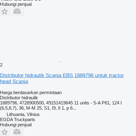
Hubungi penjual
2
Distributor hidraulik Scania EBS 1889796 untuk tractor
head Scania
Harga berdasarkan permintaan
Distributor hidraulik
1889796, 4728900500, 49151419645 11 units - S-A P61, 124 I
(6,5,8,7), 36, M-M 25, S1, I9, II 1, p 6...
Lithuania, Vilnius
EGDA Truckparts
Hubungi penjual