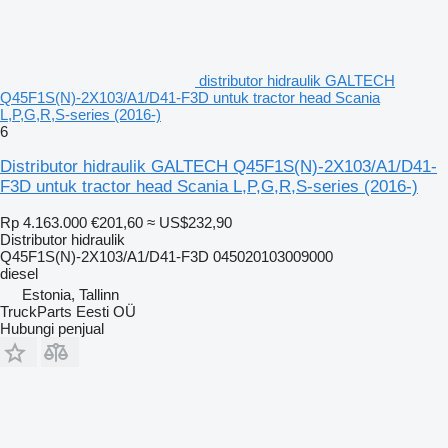
distributor hidraulik GALTECH
Q45F1S(N)-2X103/A1/D41-F3D untuk tractor head Scania
L,P,G,R,S-series (2016-)
6
Distributor hidraulik GALTECH Q45F1S(N)-2X103/A1/D41-
F3D untuk tractor head Scania L,P,G,R,S-series (2016-)
Rp 4.163.000
€201,60
≈ US$232,90
Distributor hidraulik
Q45F1S(N)-2X103/A1/D41-F3D 045020103009000
diesel
Estonia, Tallinn
TruckParts Eesti OÜ
Hubungi penjual