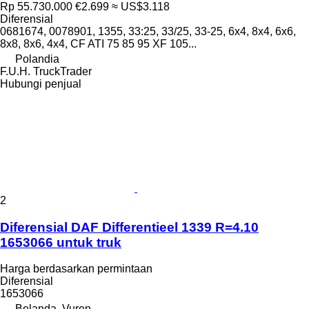
Rp 55.730.000
€2.699
≈ US$3.118
Diferensial
0681674, 0078901, 1355, 33:25, 33/25, 33-25, 6x4, 8x4, 6x6,
8x8, 8x6, 4x4, CF ATI 75 85 95 XF 105...
Polandia
F.U.H. TruckTrader
Hubungi penjual
2
Diferensial DAF Differentieel 1339 R=4.10
1653066 untuk truk
Harga berdasarkan permintaan
Diferensial
1653066
Belanda, Vuren