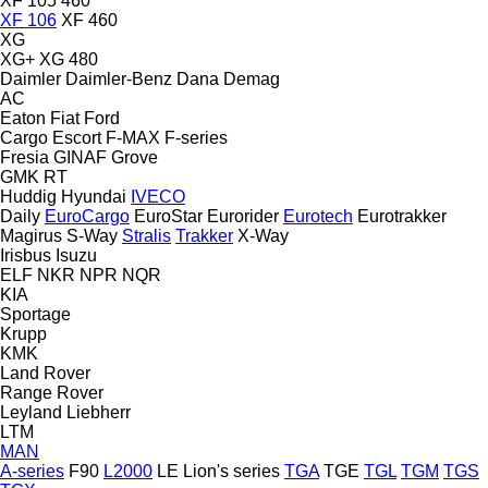
XF 105 460
XF 106
XF 460
XG
XG+
XG 480
Daimler
Daimler-Benz
Dana
Demag
AC
Eaton
Fiat
Ford
Cargo
Escort
F-MAX
F-series
Fresia
GINAF
Grove
GMK
RT
Huddig
Hyundai
IVECO
Daily
EuroCargo
EuroStar
Eurorider
Eurotech
Eurotrakker
Magirus
S-Way
Stralis
Trakker
X-Way
Irisbus
Isuzu
ELF
NKR
NPR
NQR
KIA
Sportage
Krupp
KMK
Land Rover
Range Rover
Leyland
Liebherr
LTM
MAN
A-series
F90
L2000
LE
Lion's series
TGA
TGE
TGL
TGM
TGS