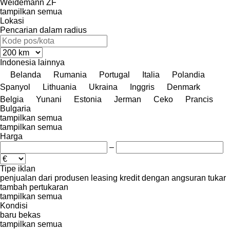
Weidemann
ZF
tampilkan semua
Lokasi
Pencarian dalam radius
Indonesia
lainnya
Belanda
Rumania
Portugal
Italia
Polandia
Spanyol
Lithuania
Ukraina
Inggris
Denmark
Belgia
Yunani
Estonia
Jerman
Ceko
Prancis
Bulgaria
tampilkan semua
tampilkan semua
Harga
–
Tipe iklan
penjualan
dari produsen
leasing
kredit
dengan angsuran
tukar
tambah
pertukaran
tampilkan semua
Kondisi
baru
bekas
tampilkan semua