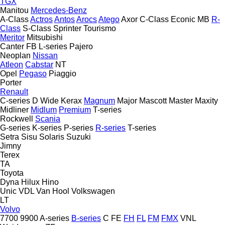
TGX
Manitou
Mercedes-Benz
A-Class
Actros
Antos
Arocs
Atego
Axor
C-Class
Econic
MB
R-
Class
S-Class
Sprinter
Tourismo
Meritor
Mitsubishi
Canter
FB
L-series
Pajero
Neoplan
Nissan
Atleon
Cabstar
NT
Opel
Pegaso
Piaggio
Porter
Renault
C-series
D Wide
Kerax
Magnum
Major
Mascott
Master
Maxity
Midliner
Midlum
Premium
T-series
Rockwell
Scania
G-series
K-series
P-series
R-series
T-series
Setra
Sisu
Solaris
Suzuki
Jimny
Terex
TA
Toyota
Dyna
Hilux
Hino
Unic
VDL
Van Hool
Volkswagen
LT
Volvo
7700
9900
A-series
B-series
C
FE
FH
FL
FM
FMX
VNL