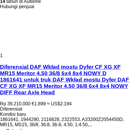
14
tahun di Autoline
Hubungi penjual
1
Diferensial DAF Wkład mostu Dyfer CF XG XF
MR15 Meritor 4.50 36/8 6x4 8x4 NOWY D
1861641 untuk truk DAF Wkład mostu Dyfer DAF
CF XG XF MR15 Meritor 4.50 36/8 6x4 8x4 NOWY
DIFF Rear Axle Head
Rp 39.210.000
€1.899
≈ US$2.194
Diferensial
Kondisi
baru
1861641, 1944290, 2116828, 2322553, A33200Z2054450D,
MR15, MS15, 36/8, 36:8, 36-8, 4.50, 1:4.50,...