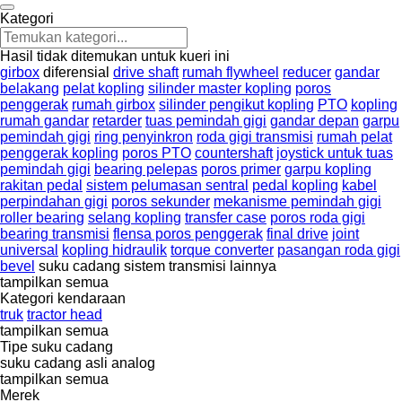
Kategori
Hasil tidak ditemukan untuk kueri ini
girbox
diferensial
drive shaft
rumah flywheel
reducer
gandar
belakang
pelat kopling
silinder master kopling
poros
penggerak
rumah girbox
silinder pengikut kopling
PTO
kopling
rumah gandar
retarder
tuas pemindah gigi
gandar depan
garpu
pemindah gigi
ring penyinkron
roda gigi transmisi
rumah pelat
penggerak kopling
poros PTO
countershaft
joystick untuk tuas
pemindah gigi
bearing pelepas
poros primer
garpu kopling
rakitan pedal
sistem pelumasan sentral
pedal kopling
kabel
perpindahan gigi
poros sekunder
mekanisme pemindah gigi
roller bearing
selang kopling
transfer case
poros roda gigi
bearing transmisi
flensa poros penggerak
final drive
joint
universal
kopling hidraulik
torque converter
pasangan roda gigi
bevel
suku cadang sistem transmisi lainnya
tampilkan semua
Kategori kendaraan
truk
tractor head
tampilkan semua
Tipe suku cadang
suku cadang asli
analog
tampilkan semua
Merek