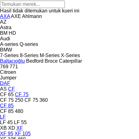
Hasil tidak ditemukan untuk kueri ini
AXA
AXE
Ahlmann
AZ
Astra
BM
HD
Audi
A-series
Q-series
BMW
7-Series
8-Series
M-Series
X-Series
Baltacıoğlu
Bedford
Broce
Caterpillar
769
771
Citroen
Jumper
DAF
AS
CF
CF 65
CF 75
CF 75 250
CF 75 360
CF 85
CF 85 480
LF
LF 45
LF 55
XB
XD
XF
XF 95
XF 105