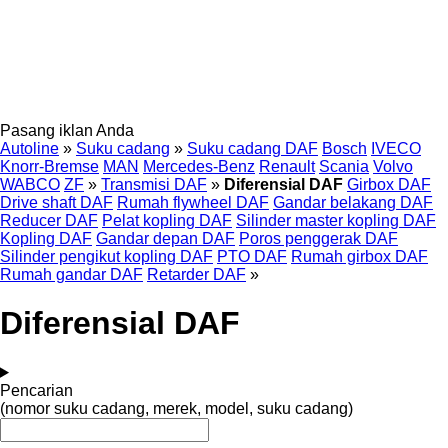
Pasang iklan Anda
Autoline
»
Suku cadang
»
Suku cadang DAF
Bosch
IVECO
Knorr-Bremse
MAN
Mercedes-Benz
Renault
Scania
Volvo
WABCO
ZF
»
Transmisi DAF
»
Diferensial DAF
Girbox DAF
Drive shaft DAF
Rumah flywheel DAF
Gandar belakang DAF
Reducer DAF
Pelat kopling DAF
Silinder master kopling DAF
Kopling DAF
Gandar depan DAF
Poros penggerak DAF
Silinder pengikut kopling DAF
PTO DAF
Rumah girbox DAF
Rumah gandar DAF
Retarder DAF
»
Diferensial DAF
Pencarian
(nomor suku cadang, merek, model, suku cadang)