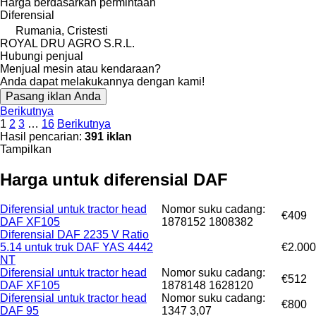
Harga berdasarkan permintaan
Diferensial
Rumania, Cristesti
ROYAL DRU AGRO S.R.L.
Hubungi penjual
Menjual mesin atau kendaraan?
Anda dapat melakukannya dengan kami!
Pasang iklan Anda
Berikutnya
1
2
3
…
16
Berikutnya
Hasil pencarian:
391 iklan
Tampilkan
Harga untuk diferensial DAF
Diferensial untuk tractor head
Nomor suku cadang:
€409
DAF XF105
1878152 1808382
Diferensial DAF 2235 V Ratio
5.14 untuk truk DAF YAS 4442
€2.000
NT
Diferensial untuk tractor head
Nomor suku cadang:
€512
DAF XF105
1878148 1628120
Diferensial untuk tractor head
Nomor suku cadang:
€800
DAF 95
1347 3,07