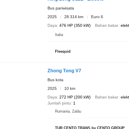
Bus pariwisata
2025
28.314 km
Euro 6
Daya
476 HP (350 kW)
Bahan bakar
elekt
Italia
Fleequid
Zhong Tong V7
Bus kota
2025
10 km
Daya
272 HP (200 kW)
Bahan bakar
elekt
Jumlah pintu
1
Rumania, Zalău
TUR CENTO TRANS by CENTO GROUP