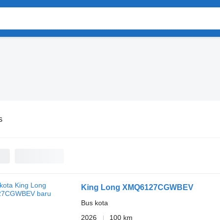
s
King Long XMQ6127CGWBEV
Bus kota
2026
100 km