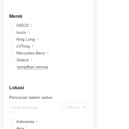
Merek
IVECO
Isuzu
King Long
Erga
LVTong
XMQ
Mercedes-Benz
Solaris
Citaro
tampilkan semua
Urbino
Lokasi
Pencarian dalam radius
Indonesia
Asia