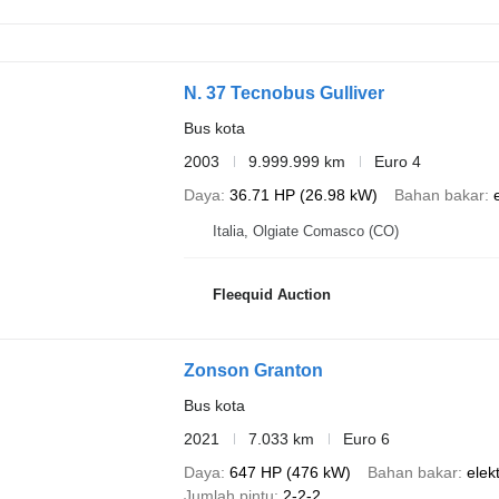
N. 37 Tecnobus Gulliver
Bus kota
2003
9.999.999 km
Euro 4
Daya
36.71 HP (26.98 kW)
Bahan bakar
Italia, Olgiate Comasco (CO)
Fleequid Auction
Zonson Granton
Bus kota
2021
7.033 km
Euro 6
Daya
647 HP (476 kW)
Bahan bakar
elekt
Jumlah pintu
2-2-2