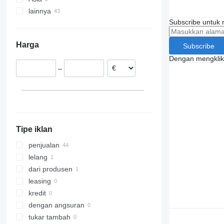
lainnya
Jepang
Subscribe untuk m
Tiongkok
Denmark
Ukraina
Harga
Subscribe
Italia
Dengan mengklik 
Jerman
–
Estonia
Portugal
Slowakia
Swedia
tampilkan semua
Tipe iklan
penjualan
lelang
dari produsen
leasing
kredit
dengan angsuran
tukar tambah