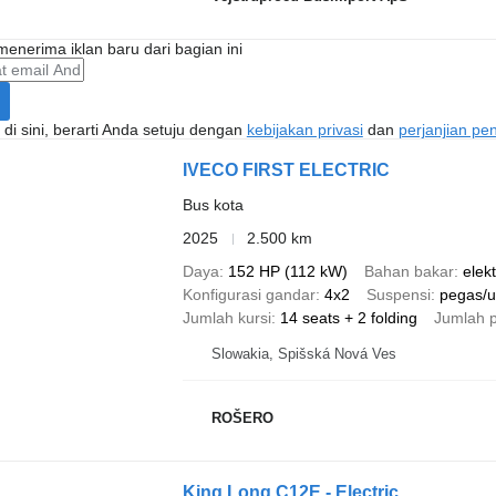
enerima iklan baru dari bagian ini
di sini, berarti Anda setuju dengan
kebijakan privasi
dan
perjanjian p
IVECO FIRST ELECTRIC
Bus kota
2025
2.500 km
Daya
152 HP (112 kW)
Bahan bakar
elekt
Konfigurasi gandar
4x2
Suspensi
pegas/u
Jumlah kursi
14 seats + 2 folding
Jumlah p
Slowakia, Spišská Nová Ves
ROŠERO
King Long C12E - Electric