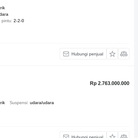
rik
dara
 pintu
2-2-0
Hubungi penjual
Rp 2.763.000.000
rik
Suspensi
udara/udara
Hubungi penjual