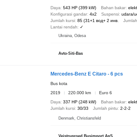
Daya
543 HP (399 kW)
Bahan bakar
elekt
Konfigurasi gandar
4x2
Suspensi
udara/u
Jumlah kursi
85 (31+1 вод+ 2 инв.
Jumlah
Lantai rendah
✓
Ukraina, Odesa
Avto-Siti-Bas
Mercedes-Benz E Citaro - 6 pcs
Bus kota
2019
220.000 km
Euro 6
Daya
337 HP (248 kW)
Bahan bakar
elekt
Jumlah kursi
30/33
Jumlah pintu
2-2-2
Denmark, Christiansfeld
Vejstruproed Busimport ApS