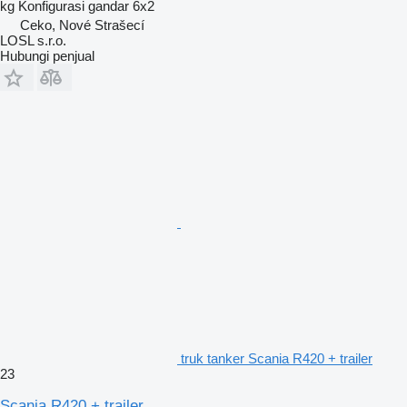
kg
Konfigurasi gandar
6x2
Ceko, Nové Strašecí
LOSL s.r.o.
Hubungi penjual
truk tanker Scania R420 + trailer
23
Scania R420 + trailer