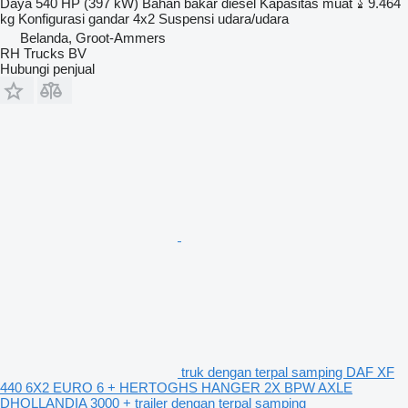
Daya
540 HP (397 kW)
Bahan bakar
diesel
Kapasitas muat
9.464
kg
Konfigurasi gandar
4x2
Suspensi
udara/udara
Belanda, Groot-Ammers
RH Trucks BV
Hubungi penjual
truk dengan terpal samping DAF XF
440 6X2 EURO 6 + HERTOGHS HANGER 2X BPW AXLE
DHOLLANDIA 3000 + trailer dengan terpal samping