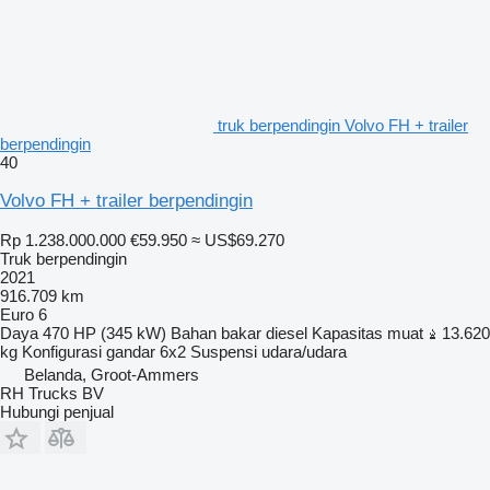
truk berpendingin Volvo FH + trailer
berpendingin
40
Volvo FH + trailer berpendingin
Rp 1.238.000.000
€59.950
≈ US$69.270
Truk berpendingin
2021
916.709 km
Euro 6
Daya
470 HP (345 kW)
Bahan bakar
diesel
Kapasitas muat
13.620
kg
Konfigurasi gandar
6x2
Suspensi
udara/udara
Belanda, Groot-Ammers
RH Trucks BV
Hubungi penjual