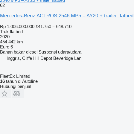
2546 MP5 – AY20 + trailer flatbed
62
Mercedes-Benz ACTROS 2546 MP5 – AY20 + trailer flatbed
Rp 1.006.000.000
£41.750
≈ €48.710
Truk flatbed
2020
454.442 km
Euro 6
Bahan bakar
diesel
Suspensi
udara/udara
Inggris, Cliffe Hill Depot Beveridge Lan
FleetEx Limited
16
tahun di Autoline
Hubungi penjual