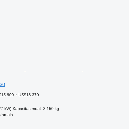
D30
€15.900
≈ US$18.370
27 kW)
Kapasitas muat
3.150 kg
stamala