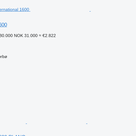
1600
80.000
NOK 31.000
≈ €2.822
ærbø