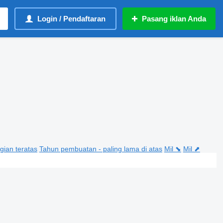
Login / Pendaftaran
Pasang iklan Anda
gian teratas
Tahun pembuatan - paling lama di atas
Mil ⬊
Mil ⬈