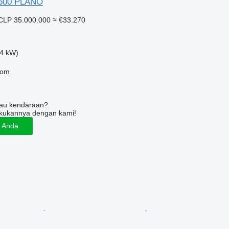
 7600 PLANO
CLP 35.000.000
≈ €33.270
4 kW)
com
tau kendaraan?
kukannya dengan kami!
n Anda