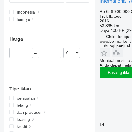
International
TGX
SK
Midliner
N-series
Rp 686.900.000
Sprinter
Midlum
PL
Indonesia
Truk flatbed
Unimog
Premium
S-series
lainnya
2016
53.395 km
V-Class
T-series
Terberg
Meksiko
Daya
400 HP (29
Vario
TRM
VM
Chile
Chile, Iquique
Harga
Zetros
Peru
www.be-market.
Hubungi penjual
eActros
Norwegia
–
Finlandia
Menjual mesin a
Belgia
Anda dapat mela
Pasang ikla
Tipe iklan
penjualan
lelang
dari produsen
leasing
14
kredit