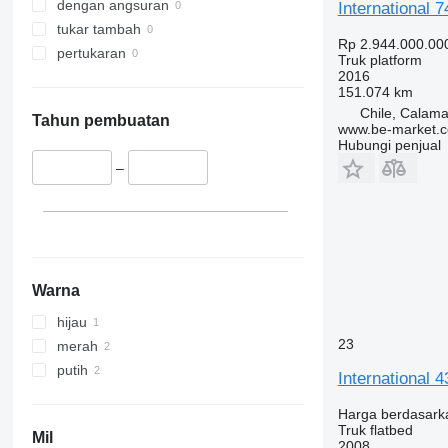
dengan angsuran
International
tukar tambah
Rp 2.944.000.00
pertukaran
Truk platform
2016
151.074 km
Chile, Calam
Tahun pembuatan
www.be-market.
Hubungi penjual
–
Warna
hijau
23
merah
putih
International 
Harga berdasark
Truk flatbed
Mil
2008