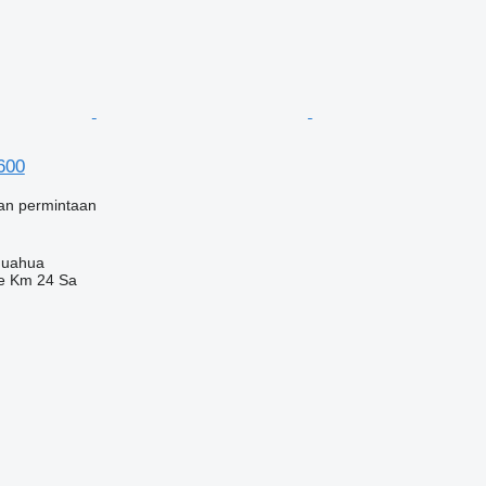
7600
an permintaan
huahua
e Km 24 Sa