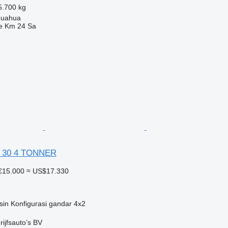
5.700 kg
huahua
e Km 24 Sa
 D 30 4 TONNER
€15.000
≈ US$17.330
sin
Konfigurasi gandar
4x2
ijfsauto’s BV