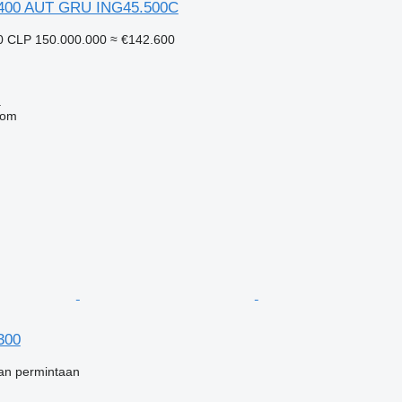
 7400 AUT GRU ING45.500C
0
CLP 150.000.000
≈ €142.600
a
com
4300
an permintaan