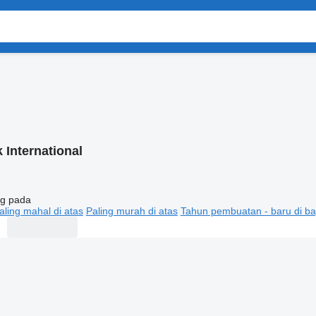
 International
g pada
aling mahal di atas
Paling murah di atas
Tahun pembuatan - baru di ba