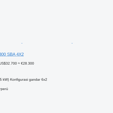
4300 SBA 4X2
US$32.700
≈ €28.300
5 kW)
Konfigurasi gandar
6x2
rperú