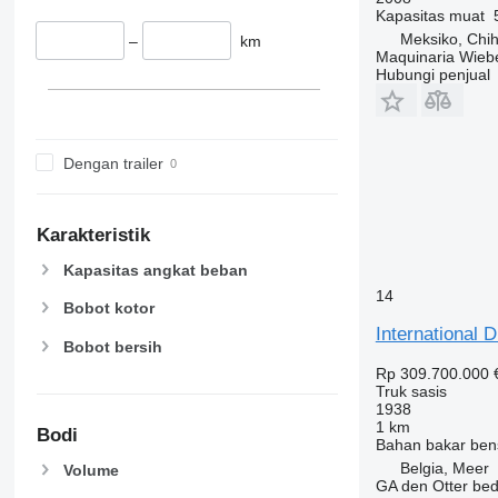
Kapasitas muat
Meksiko, Chi
–
km
Maquinaria Wieb
Hubungi penjual
Dengan trailer
Karakteristik
Kapasitas angkat beban
14
Bobot kotor
International
Bobot bersih
Rp 309.700.000
Truk sasis
1938
1 km
Bodi
Bahan bakar
ben
Belgia, Meer
Volume
GA den Otter bedr