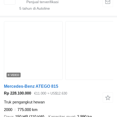
5
tahun di Autoline
VIDEO
Mercedes-Benz ATEGO 815
Rp 228.100.000
€11.000
≈ US$12.630
Truk pengangkut hewan
2000
775.000 km
Daya
150 HP (110 kW)
Kapasitas muat
2.990 kg