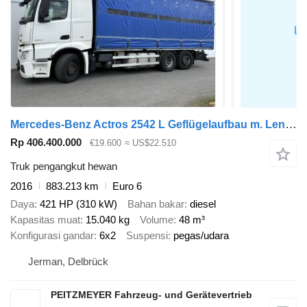
Mercedes-Benz Actros 2542 L Geflügelaufbau m. Lenkachse
Rp 406.400.000
€19.600
≈ US$22.510
Truk pengangkut hewan
2016
883.213 km
Euro 6
Daya
421 HP (310 kW)
Bahan bakar
diesel
Kapasitas muat
15.040 kg
Volume
48 m³
Konfigurasi gandar
6x2
Suspensi
pegas/udara
Jerman, Delbrück
PEITZMEYER Fahrzeug- und Gerätevertrieb