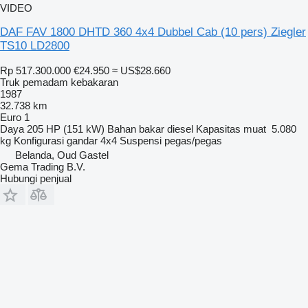
VIDEO
DAF FAV 1800 DHTD 360 4x4 Dubbel Cab (10 pers) Ziegler
TS10 LD2800
Rp 517.300.000
€24.950
≈ US$28.660
Truk pemadam kebakaran
1987
32.738 km
Euro 1
Daya
205 HP (151 kW)
Bahan bakar
diesel
Kapasitas muat
5.080
kg
Konfigurasi gandar
4x4
Suspensi
pegas/pegas
Belanda, Oud Gastel
Gema Trading B.V.
Hubungi penjual