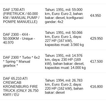
DAF 1700 ATI
Tahun: 1991, mil: 59.000
(FIRETRUCK / 60.000
km, Euro: Euro 2, bahan
€4.950
KM / MANUAL PUMP /
bakar: diesel, konfigurasi
POMPE MANUELLE)
gandar: 4x2
Tahun: 1991, mil: 50.066
DAF 2300 - 4X4 -
km, Euro: Euro 1, daya:
50.000KM - Unique -
€29.950
227 HP (167 kW),
40.970
kapasitas muat: 3.560 kg
Tahun: 1991, mil: 14.976
DAF 2300 * Turbo * 6x2
km, daya: 230 HP (169
* Spring * Manual
€17.500
kW), bahan bakar: diesel,
gearbox *
kapasitas muat: 14.000 kg
DAF 65.210 ATI
Tahun: 1994, mil: 26.783
CREWCAB
km, Euro: Euro 2, daya:
KRONENBURG FIRE
€16.800
220 HP (162 kW), bahan
TRUCK (ONLY 26.750
bakar: diesel
KM!!! / EU