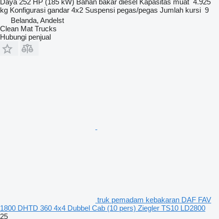
Daya
252 HP (185 kW)
Bahan bakar
diesel
Kapasitas muat
4.925
kg
Konfigurasi gandar
4x2
Suspensi
pegas/pegas
Jumlah kursi
9
Belanda, Andelst
Clean Mat Trucks
Hubungi penjual
truk pemadam kebakaran DAF FAV
1800 DHTD 360 4x4 Dubbel Cab (10 pers) Ziegler TS10 LD2800
25