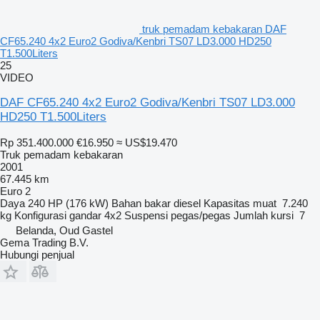
truk pemadam kebakaran DAF
CF65.240 4x2 Euro2 Godiva/Kenbri TS07 LD3.000 HD250
T1.500Liters
25
VIDEO
DAF CF65.240 4x2 Euro2 Godiva/Kenbri TS07 LD3.000
HD250 T1.500Liters
Rp 351.400.000
€16.950
≈ US$19.470
Truk pemadam kebakaran
2001
67.445 km
Euro 2
Daya
240 HP (176 kW)
Bahan bakar
diesel
Kapasitas muat
7.240
kg
Konfigurasi gandar
4x2
Suspensi
pegas/pegas
Jumlah kursi
7
Belanda, Oud Gastel
Gema Trading B.V.
Hubungi penjual