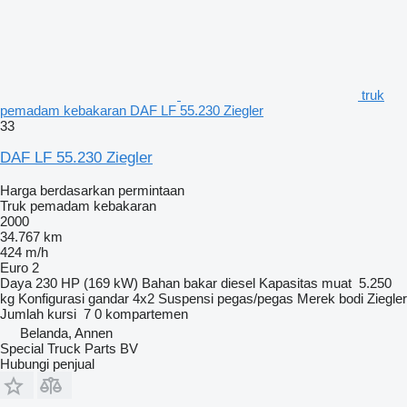
truk
pemadam kebakaran DAF LF 55.230 Ziegler
33
DAF LF 55.230 Ziegler
Harga berdasarkan permintaan
Truk pemadam kebakaran
2000
34.767 km
424 m/h
Euro 2
Daya
230 HP (169 kW)
Bahan bakar
diesel
Kapasitas muat
5.250
kg
Konfigurasi gandar
4x2
Suspensi
pegas/pegas
Merek bodi
Ziegler
Jumlah kursi
7
0 kompartemen
Belanda, Annen
Special Truck Parts BV
Hubungi penjual