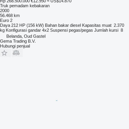
Rp 268.500.000
€12.950
≈ US$14.870
Truk pemadam kebakaran
2000
56.468 km
Euro 2
Daya
212 HP (156 kW)
Bahan bakar
diesel
Kapasitas muat
2.370
kg
Konfigurasi gandar
4x2
Suspensi
pegas/pegas
Jumlah kursi
8
Belanda, Oud Gastel
Gema Trading B.V.
Hubungi penjual