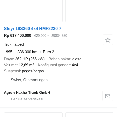
Steyr 19S360 4x4 HMF2230-7
Rp 617.400.000
€29.900
≈ US$34.550
Truk flatbed
1995
386.000 km
Euro 2
Daya
362 HP (266 kW)
Bahan bakar
diesel
Volume
12,69 m³
Konfigurasi gandar
4x4
Suspensi
pegas/pegas
Swiss, Othmarsingen
Agron Haxha Truck GmbH