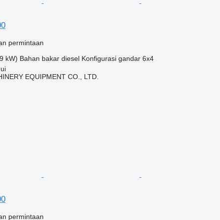
00
an permintaan
9 kW)
Bahan bakar
diesel
Konfigurasi gandar
6x4
ui
INERY EQUIPMENT CO., LTD.
00
an permintaan