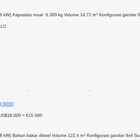
5 kW)
Kapasitas muat
6.300 kg
Volume
14,72 m³
Konfigurasi gandar
LLC
X3000
US$18.000
≈ €15.580
8 kW)
Bahan bakar
diesel
Volume
122,4 m³
Konfigurasi gandar
8x4
Su