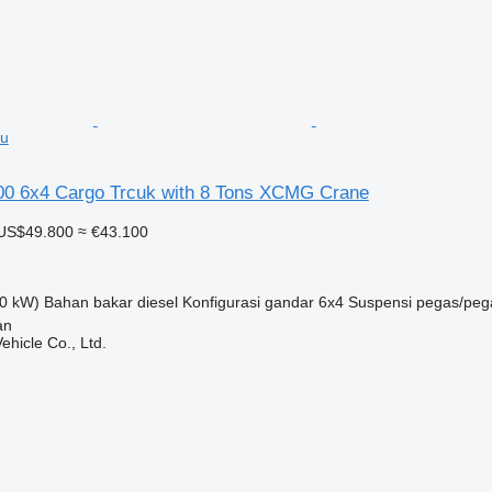
u
0 6x4 Cargo Trcuk with 8 Tons XCMG Crane
US$49.800
≈ €43.100
0 kW)
Bahan bakar
diesel
Konfigurasi gandar
6x4
Suspensi
pegas/peg
an
hicle Co., Ltd.