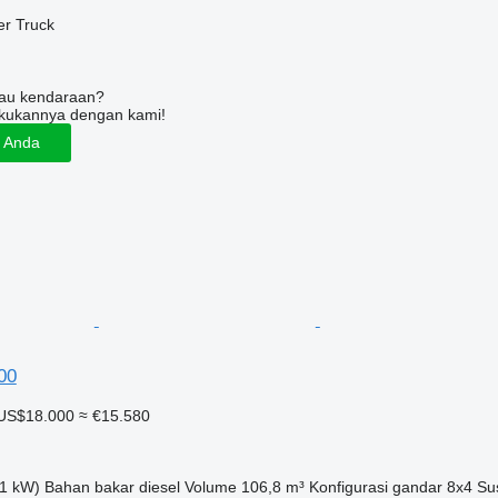
er Truck
tau kendaraan?
kukannya dengan kami!
n Anda
00
US$18.000
≈ €15.580
1 kW)
Bahan bakar
diesel
Volume
106,8 m³
Konfigurasi gandar
8x4
Su