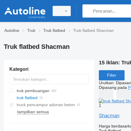
Autoline
Truk
Truk flatbed
Truk flatbed Shacman
Truk flatbed Shacman
15 iklan:
Tru
Kategori
Filter
Urutkan
:
Dipasan
Dipasang pada
P
truk pembuangan
truk flatbed
truck pencampur adonan beton
1
tampilkan semua
Shacman
Harga berdasark
Truk flatbed