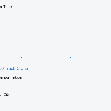
er Truck
0 Truck Crane
an permintaan
an City