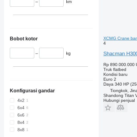
–
km
XCMG Crane bar
Bobot kotor
4
Shacman H300
–
kg
Rp 890.000.000
Truk flatbed
Kondisi
baru
Euro 2
Daya
340 HP (25
Konfigurasi gandar
Tiongkok, Jin
Shandong Titan Ve
4x2
Hubungi penjual
6x4
6x6
8x4
8x8