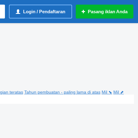
Login / Pendaftaran
Pasang iklan Anda
gian teratas
Tahun pembuatan - paling lama di atas
Mil ⬊
Mil ⬈