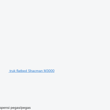
truk flatbed Shacman M3000
spensi
pegas/pegas