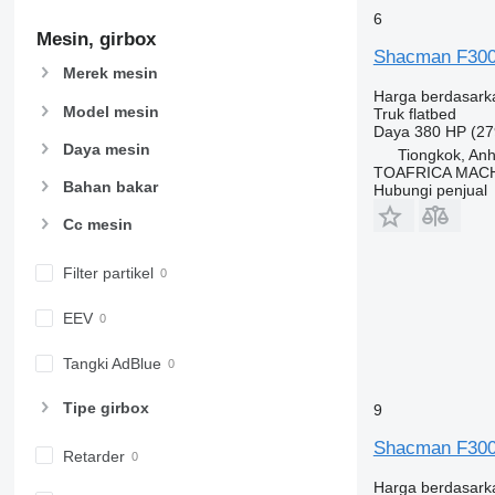
6
Mesin, girbox
Shacman F30
Merek mesin
Harga berdasark
Model mesin
Truk flatbed
Daya
380 HP (27
Daya mesin
Tiongkok, Anh
TOAFRICA MACH
Bahan bakar
Hubungi penjual
Cc mesin
Filter partikel
EEV
Tangki AdBlue
Tipe girbox
9
Shacman F30
Retarder
Harga berdasark