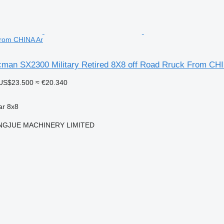
From CHINA Ar
an SX2300 Military Retired 8X8 off Road Rruck From CH
US$23.500
≈ €20.340
ar
8x8
NGJUE MACHINERY LIMITED