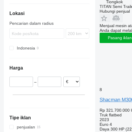
Tiongkok
TITAN Semi Trail
Hubungi penjual
Lokasi
Pencarian dalam radius
Menjual mesin a
Anda dapat mela
Pasang ikla
Indonesia
Harga
–
8
Shacman M30
Rp 321.700.000
Truk flatbed
Tipe iklan
2023
Euro 4
penjualan
Daya
300 HP (22