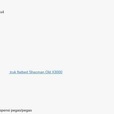
6x4
truk flatbed Shacman Old X3000
spensi
pegas/pegas