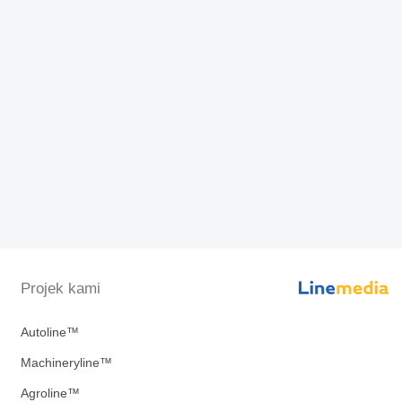
Projek kami
Autoline™
Machineryline™
Agroline™