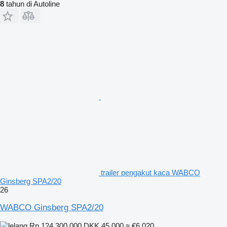
8
tahun di Autoline
trailer pengakut kaca WABCO
Ginsberg SPA2/20
26
WABCO Ginsberg SPA2/20
Rp 124.300.000
DKK 45.000
≈ €6.020