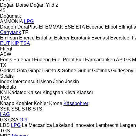
Doğan Dorse
Doğan Yıldız
45
Doğumak
AMMONIA
LPG
Dragon
DuraPlas
EFEMMAK
ESE
ETA
Ecovrac
Elibol
Ellingh
Carrytank
TF
Emirsan
Enerco
Erdallar
Esterer
Eurotank
Everlast
Eversteel
F
EUT
KIP
TSA
Fliegl
ASW
Fortis
Fruehauf
Fudeng
Fuel Proof
Full
Färmartanken AB
GS M
TX
Godiva
Gofa
Grapar
Greto & Söhne
Guhur
Götlinds
Gürleşenyıl
Stralis
Indox
Interconsult
Isisan
Jeho
Joskin
Modulo
KN
Kadatec
Kaiser
Kingspan
Kiwa
Klaeser
TSA
Knapp
Koehler
Kohler
Krone
Kässbohrer
SSK
SSL
STB
STS
LAG
0-3
GSA
O-3
LDS
LPG
La Meccanica
Lakeland Innovator
Lambrecht
Langen
TGS