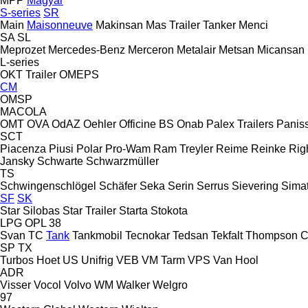
MPP
Magyar
S-series
SR
Main
Maisonneuve
Makinsan
Mas Trailer Tanker
Menci
SA
SL
Meprozet
Mercedes-Benz
Merceron
Metalair
Metsan
Micansan
L-series
OKT Trailer
OMEPS
CM
OMSP
MACOLA
OMT
OVA
OdAZ
Oehler
Officine BS
Onab
Palex Trailers
Panis
SCT
Piacenza
Piusi
Polar
Pro-Wam
Ram Treyler
Reime
Reinke
Rig
Jansky
Schwarte
Schwarzmüller
TS
Schwingenschlögel
Schäfer
Seka
Serin
Serrus
Sievering
Sima
SF
SK
Star Silobas
Star Trailer
Starta
Stokota
LPG
OPL 38
Svan
TC
Tank
Tankmobil
Tecnokar
Tedsan
Tekfalt
Thompson C
SP
TX
Turbos Hoet
US
Unifrig
VEB
VM Tarm
VPS
Van Hool
ADR
Visser
Vocol
Volvo
WM
Walker
Welgro
97