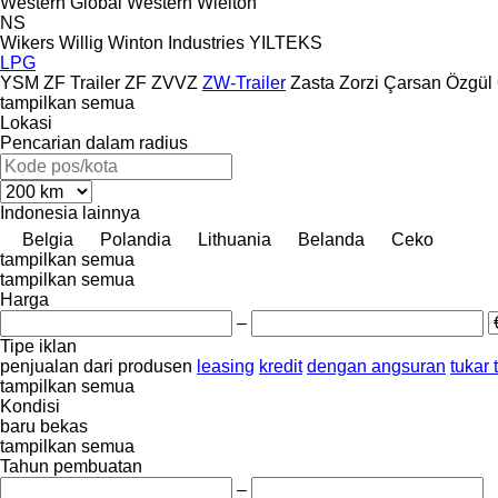
Western Global
Western
Wielton
NS
Wikers
Willig
Winton Industries
YILTEKS
LPG
YSM
ZF Trailer
ZF
ZVVZ
ZW-Trailer
Zasta
Zorzi
Çarsan
Özgül
tampilkan semua
Lokasi
Pencarian dalam radius
Indonesia
lainnya
Belgia
Polandia
Lithuania
Belanda
Ceko
tampilkan semua
tampilkan semua
Harga
–
Tipe iklan
penjualan
dari produsen
leasing
kredit
dengan angsuran
tukar
tampilkan semua
Kondisi
baru
bekas
tampilkan semua
Tahun pembuatan
–