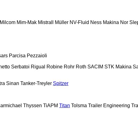
Milcom
Mim-Mak
Mistrall
Müller
NV-Fluid
Ness Makina
Nor Sle
sars
Parcisa
Pezzaioli
hetto Serbatoi
Rigual
Robine
Rohr
Roth
SACIM
STK Makina
S
tra
Sinan Tanker-Treyler
Spitzer
armichael
Thyssen
TiAPM
Titan
Tolsma
Trailer Engineering
Tra