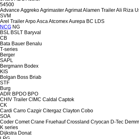
54500
Advance
Aggreko
Agrimaster
Agrimat
Alamen Trailer
Ali Riza U
SVM
Arel Trailer
Arpo
Asca
Atcomex
Aurepa
BC LDS
NCG
NG
BSL
BSLT
Baryval
CB
Bata
Bauer
Benalu
T-series
Berger
SAPL
Bergmann
Bodex
KIS
Bolgan
Boss
Briab
STF
Burg
ADR
BPDO
BPO
CHIV Trailer
CIMC
Caldal
Captok
CK
Cardi
Carro
Cazgir
Citergaz
Clayton
Cobo
SOA
Coder
Comet
Crane Fruehauf
Crossland
Cryocan
D-Tec
Demm
K series
Dijkstra
Donat
LPG