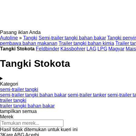
Pasang iklan Anda
Autoline
»
Tangki
Semi-trailer tangki bahan bakar
Tangki peny
pembawa bahan makanan
Trailer tangki bahan kimia
Trailer ta
Tangki Stokota
Feldbinder
Kässbohrer
LAG
LPG
Magyar
Mai
Tangki Stokota
Kategori
semi-trailer tangki
semi-trailer tangki bahan bakar
semi-trailer tanker
semi-trailer 
trailer tangki
trailer tangki bahan bakar
tampilkan semua
Merek
Hasil tidak ditemukan untuk kueri ini
3Kare
ABG
Acerbi