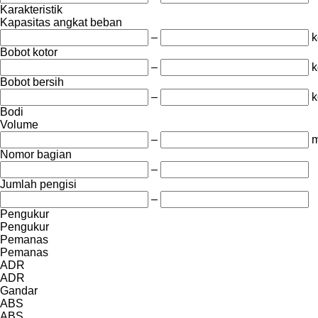
Karakteristik
Kapasitas angkat beban
–
k
Bobot kotor
–
k
Bobot bersih
–
k
Bodi
Volume
–
m
Nomor bagian
–
Jumlah pengisi
–
Pengukur
Pengukur
Pemanas
Pemanas
ADR
ADR
Gandar
ABS
ABS