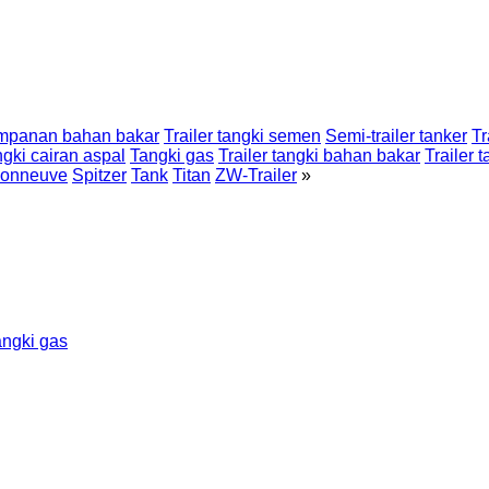
impanan bahan bakar
Trailer tangki semen
Semi-trailer tanker
Tr
ngki cairan aspal
Tangki gas
Trailer tangki bahan bakar
Trailer 
sonneuve
Spitzer
Tank
Titan
ZW-Trailer
»
tangki gas