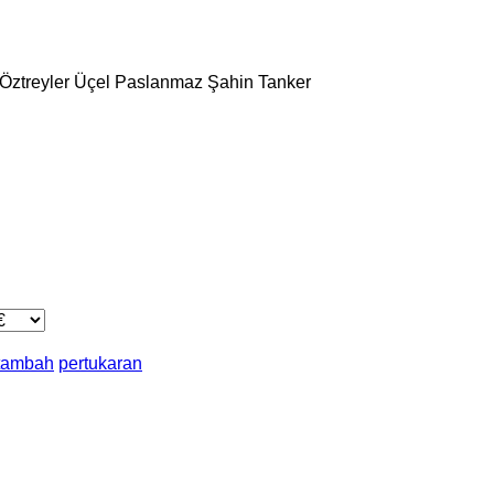
Öztreyler
Üçel Paslanmaz
Şahin Tanker
 tambah
pertukaran