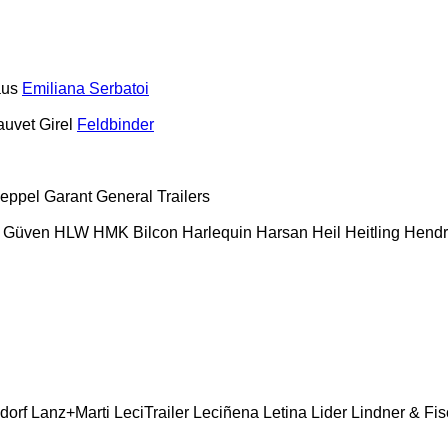
aus
Emiliana Serbatoi
auvet Girel
Feldbinder
eppel
Garant
General Trailers
Güven
HLW
HMK Bilcon
Harlequin
Harsan
Heil
Heitling
Hendr
dorf
Lanz+Marti
LeciTrailer
Leciñena
Letina
Lider
Lindner & Fis