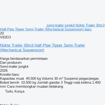
semi-trailer jungkit Nükte Trailer 30m3
Half-Pipe Tipper Semi-Trailer (Mechanical Suspension) baru
20
VIDEO
Nükte Trailer 30m3 Half-Pipe Tipper Semi-Trailer
(Mechanical Suspension)
Harga berdasarkan permintaan
Dari produsen
Semi-trailer jungkit
2026
Kondisi
baru
Kapasitas muat
49.500 kg
Volume
30 m³
Suspensi
pegas/pegas
Bobot bersih
10.500 kg
Jumlah gandar
3
Tinggi roda kelima
1.400
mm
Cara membongkar muatan
belakang
Turki, Konya