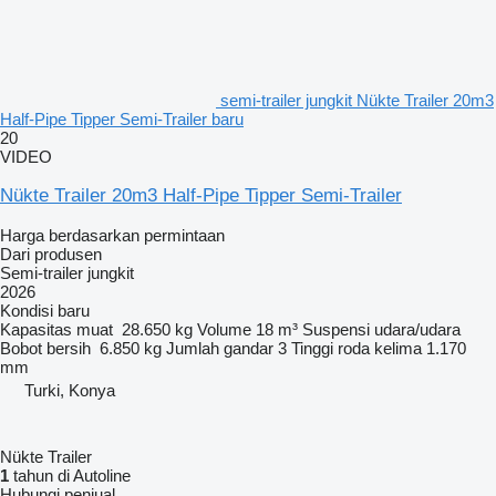
semi-trailer jungkit Nükte Trailer 20m3
Half-Pipe Tipper Semi-Trailer baru
20
VIDEO
Nükte Trailer 20m3 Half-Pipe Tipper Semi-Trailer
Harga berdasarkan permintaan
Dari produsen
Semi-trailer jungkit
2026
Kondisi
baru
Kapasitas muat
28.650 kg
Volume
18 m³
Suspensi
udara/udara
Bobot bersih
6.850 kg
Jumlah gandar
3
Tinggi roda kelima
1.170
mm
Turki, Konya
Nükte Trailer
1
tahun di Autoline
Hubungi penjual