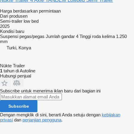
Nükte Trailer 4 Axle TANDEM Lowbed Semi Trailer
Harga berdasarkan permintaan
Dari produsen
Semi-trailer low bed
2025
Kondisi
baru
Suspensi
pegas/pegas
Jumlah gandar
4
Tinggi roda kelima
1.250
mm
Turki, Konya
Nükte Trailer
1
tahun di Autoline
Hubungi penjual
Subscribe untuk menerima iklan baru dari bagian ini
Subscribe
Dengan mengklik di sini, berarti Anda setuju dengan
kebijakan
privasi
dan
perjanjian pengguna
.