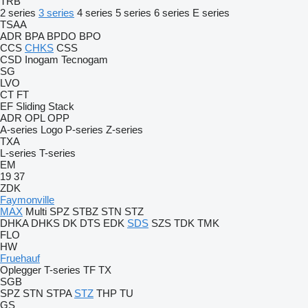
TRB
2 series
3 series
4 series
5 series
6 series
E series
TSAA
ADR
BPA
BPDO
BPO
CCS
CHKS
CSS
CSD
Inogam
Tecnogam
SG
LVO
CT
FT
EF
Sliding
Stack
ADR
OPL
OPP
A-series
Logo
P-series
Z-series
TXA
L-series
T-series
EM
19
37
ZDK
Faymonville
MAX
Multi
SPZ
STBZ
STN
STZ
DHKA
DHKS
DK
DTS
EDK
SDS
SZS
TDK
TMK
FLO
HW
Fruehauf
Oplegger
T-series
TF
TX
SGB
SPZ
STN
STPA
STZ
THP
TU
GS