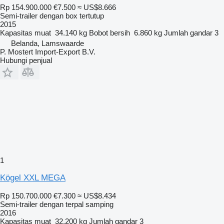
Rp 154.900.000
€7.500
≈ US$8.666
Semi-trailer dengan box tertutup
2015
Kapasitas muat
34.140 kg
Bobot bersih
6.860 kg
Jumlah gandar
3
Belanda, Lamswaarde
P. Mostert Import-Export B.V.
Hubungi penjual
1
Kögel XXL MEGA
Rp 150.700.000
€7.300
≈ US$8.434
Semi-trailer dengan terpal samping
2016
Kapasitas muat
32.200 kg
Jumlah gandar
3