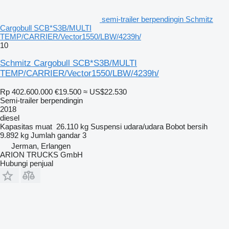
semi-trailer berpendingin Schmitz
Cargobull SCB*S3B/MULTI
TEMP/CARRIER/Vector1550/LBW/4239h/
10
Schmitz Cargobull SCB*S3B/MULTI
TEMP/CARRIER/Vector1550/LBW/4239h/
Rp 402.600.000
€19.500
≈ US$22.530
Semi-trailer berpendingin
2018
diesel
Kapasitas muat
26.110 kg
Suspensi
udara/udara
Bobot bersih
9.892 kg
Jumlah gandar
3
Jerman, Erlangen
ARION TRUCKS GmbH
Hubungi penjual