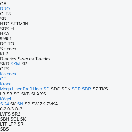
GA
DRO
GLT3
SB
NTG
STTM3N
SDS-H
HSA
99981
DO
TO
S-series
KLP
D-series
S-series
T-series
SKD
SKM
SP
GTS
K-series
CF
Krone
Mega Liner
Profi Liner
SD
SDC
SDK
SDP
SDR
SZ
TKS
LB
SB
SC
SKB
SLA
XS
Kögel
S 24
SK
SN
SP
SW
ZK
ZVKA
0-2
0-3
O-3
LVFS
SR2
SBH
SGL
SK
LTF
LTP
SR
SBS