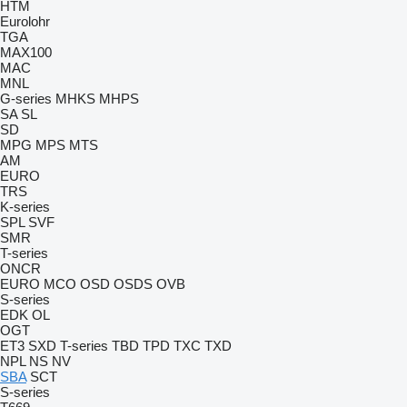
HTM
Eurolohr
TGA
MAX100
MAC
MNL
G-series
MHKS
MHPS
SA
SL
SD
MPG
MPS
MTS
AM
EURO
TRS
K-series
SPL
SVF
SMR
T-series
ONCR
EURO
MCO
OSD
OSDS
OVB
S-series
EDK
OL
OGT
ET3
SXD
T-series
TBD
TPD
TXC
TXD
NPL
NS
NV
SBA
SCT
S-series