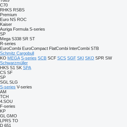
T669
C70
RHKS
RSBS
Premium
Euro
NS
ROC
Kaiser
Auriga
Formula
S-series
SP
Mega
S338
SR
ST
R-series
EuroCombi
EuroCompact
FlatCombi
InterCombi
STB
Schmitz Cargobull
KO
MEGA
S-series
SCB
SCF
SCS
SGF
SKI
SKO
SPR
SW
Schwarzmüller
HKS
S1
SK
SPA
CS
SF
SP
SGL
SLG
S-series
V-series
AM
TCH
4.SOU
F-series
KP
GL
GMO
LPRS
TO
D 651