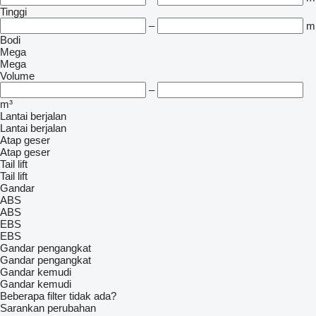
Tinggi
–
m
Bodi
Mega
Mega
Volume
–
m³
Lantai berjalan
Lantai berjalan
Atap geser
Atap geser
Tail lift
Tail lift
Gandar
ABS
ABS
EBS
EBS
Gandar pengangkat
Gandar pengangkat
Gandar kemudi
Gandar kemudi
Beberapa filter tidak ada?
Sarankan perubahan