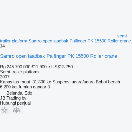
semi-
trailer platform Samro open laadbak Palfinger PK 15500 Roller crane
14
Samro open laadbak Palfinger PK 15500 Roller crane
Rp 245.700.000
€11.900
≈ US$13.750
Semi-trailer platform
2007
Kapasitas muat
31.800 kg
Suspensi
udara/udara
Bobot bersih
6.200 kg
Jumlah gandar
3
Belanda, Ede
JB Trading bv
Hubungi penjual