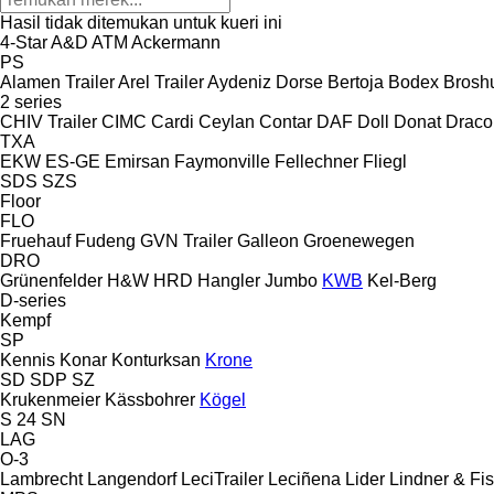
Hasil tidak ditemukan untuk kueri ini
4-Star
A&D
ATM
Ackermann
PS
Alamen Trailer
Arel Trailer
Aydeniz Dorse
Bertoja
Bodex
Brosh
2 series
CHIV Trailer
CIMC
Cardi
Ceylan
Contar
DAF
Doll
Donat
Draco
TXA
EKW
ES-GE
Emirsan
Faymonville
Fellechner
Fliegl
SDS
SZS
Floor
FLO
Fruehauf
Fudeng
GVN Trailer
Galleon
Groenewegen
DRO
Grünenfelder
H&W
HRD
Hangler
Jumbo
KWB
Kel-Berg
D-series
Kempf
SP
Kennis
Konar
Konturksan
Krone
SD
SDP
SZ
Krukenmeier
Kässbohrer
Kögel
S 24
SN
LAG
O-3
Lambrecht
Langendorf
LeciTrailer
Leciñena
Lider
Lindner & Fi