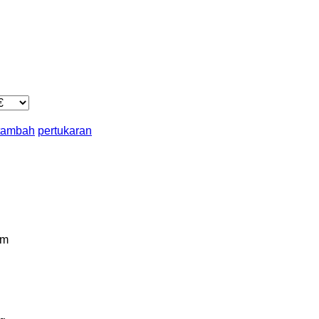
 tambah
pertukaran
km