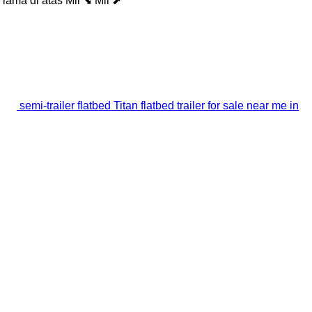
 lama di atas
Mil ⬊
Mil ⬈
semi-trailer flatbed Titan flatbed trailer for sale near me in