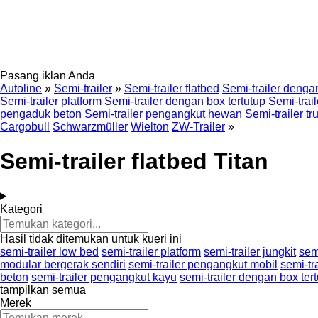
Pasang iklan Anda
Autoline
»
Semi-trailer
»
Semi-trailer flatbed
Semi-trailer denga
Semi-trailer platform
Semi-trailer dengan box tertutup
Semi-trail
pengaduk beton
Semi-trailer pengangkut hewan
Semi-trailer tr
Cargobull
Schwarzmüller
Wielton
ZW-Trailer
»
Semi-trailer flatbed Titan
Kategori
Hasil tidak ditemukan untuk kueri ini
semi-trailer low bed
semi-trailer platform
semi-trailer jungkit
semi
modular bergerak sendiri
semi-trailer pengangkut mobil
semi-tr
beton
semi-trailer pengangkut kayu
semi-trailer dengan box ter
tampilkan semua
Merek