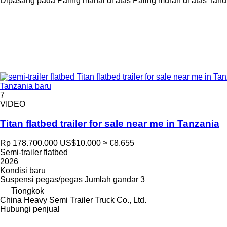
Dipasang pada
Paling mahal di atas
Paling murah di atas
Tahu
Tanzania baru
7
VIDEO
Titan flatbed trailer for sale near me in Tanzania
Rp 178.700.000
US$10.000
≈ €8.655
Semi-trailer flatbed
2026
Kondisi
baru
Suspensi
pegas/pegas
Jumlah gandar
3
Tiongkok
China Heavy Semi Trailer Truck Co., Ltd.
Hubungi penjual