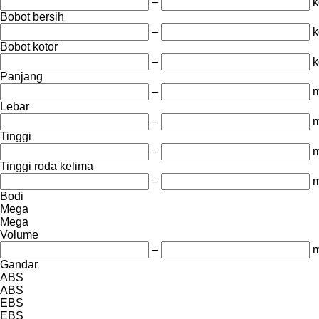
–
k
Bobot bersih
–
k
Bobot kotor
–
k
Panjang
–
Lebar
–
Tinggi
–
Tinggi roda kelima
–
Bodi
Mega
Mega
Volume
–
m
Gandar
ABS
ABS
EBS
EBS