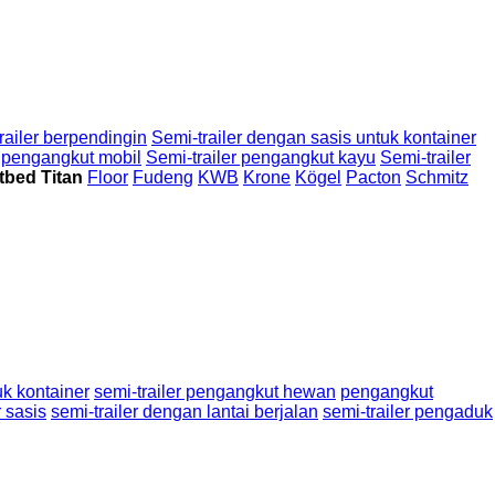
railer berpendingin
Semi-trailer dengan sasis untuk kontainer
r pengangkut mobil
Semi-trailer pengangkut kayu
Semi-trailer
atbed Titan
Floor
Fudeng
KWB
Krone
Kögel
Pacton
Schmitz
uk kontainer
semi-trailer pengangkut hewan
pengangkut
r sasis
semi-trailer dengan lantai berjalan
semi-trailer pengaduk