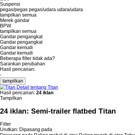
Suspensi
pegas/pegas
pegas/udara
udara/udara
tampilkan semua
Merek gandar
BPW
tampilkan semua
Gandar pengangkat
Gandar pengangkat
Gandar kemudi
Gandar kemudi
Beberapa filter tidak ada?
Sarankan perubahan
Hasil pencarian:
-
tampilkan
Detail tentang Titan
Hasil pencarian:
24 iklan
Tampilkan
24 iklan:
Semi-trailer flatbed Titan
Filter
Urutkan
:
Dipasang pada