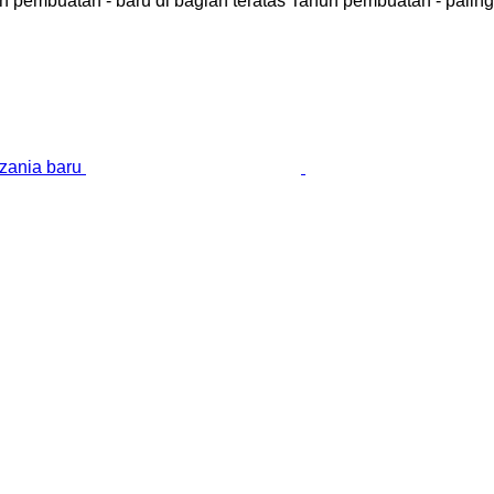
n pembuatan - baru di bagian teratas
Tahun pembuatan - paling