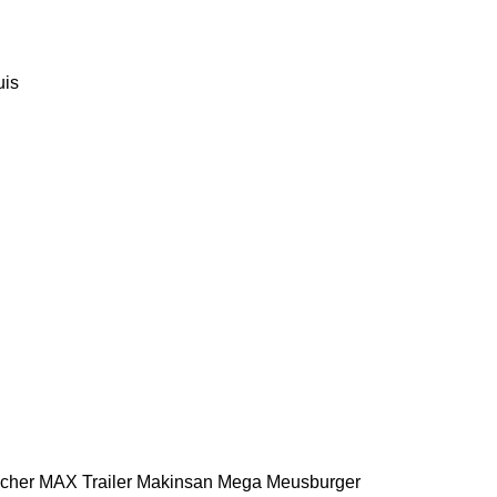
uis
scher
MAX Trailer
Makinsan
Mega
Meusburger