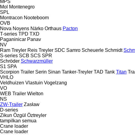
MPS
Mol
Montenegro
SPL
Montracon
Nooteboom
OVB
Nova
Noyens
Närko
Orthaus
Pacton
T-series
TPD
TXD
Paganinicar
Panav
NV
Ram Treyler
Reis Treyler
SDC
Samro
Scheuerle
Schmidt
Schm
S-series
SCB
SCS
SPR
Schröder
Schwarzmüller
S1
SPA
Scorpion Trailer
Serin
Sinan Tanker-Treyler
TAD
Tank
Titan
Tra
VHLO
Veldhuizen
Vlastuin
Vogelzang
VO
WEB Trailer
Wielton
NS
ZW-Trailer
Zasław
D-series
Zikun
Özgül
Öztreyler
tampilkan semua
Crane loader
Crane loader