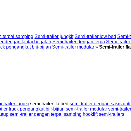
n terpal samping
Semi-trailer jungkit
Semi-trailer low bed
Semi-t
er dengan lantai berjalan
Semi-trailer dengan terpa
Semi-traile
uck pengangkut biji-bijian
Semi-trailer modular
»
Semi-trailer fl
-trailer tangki
semi-trailer flatbed
semi-trailer dengan sasis unt
ailer truck pengangkut biji-bijian
semi-trailer modular
semi-traile
tutup
semi-trailer dengan terpal samping
hooklift semi-trailers