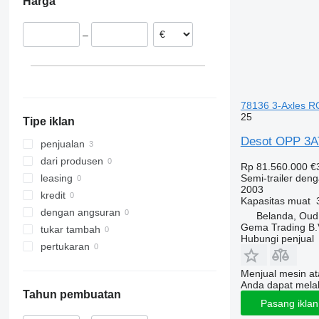
Harga
–
78136 3-Axles R
25
Tipe iklan
Desot OPP 3AT
penjualan
dari produsen
Rp 81.560.000
€
Semi-trailer deng
leasing
2003
kredit
Kapasitas muat
dengan angsuran
Belanda, Oud
Gema Trading B.
tukar tambah
Hubungi penjual
pertukaran
Menjual mesin a
Anda dapat mela
Tahun pembuatan
Pasang ikla