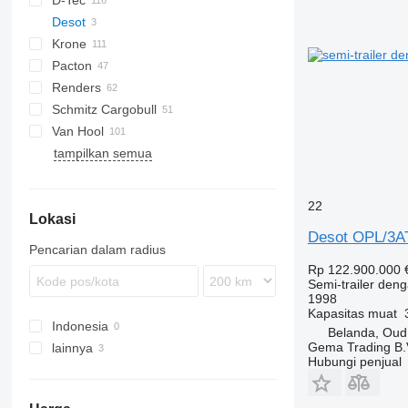
D-Tec
2 series
ADR
CCS
Desot
3 series
BPO
CT
EF
Krone
4 series
FT
Sliding
ADR
SDS
T-series
SB
Pacton
5 series
Stack
OPL
SD
SC
S 24
0-2
G-series
SL
S-series
Renders
OPP
SDC
XS
SW
0-3
ET3
Schmitz Cargobull
O-3
T-series
Euro
Kaiser
Van Hool
TXC
ROC
S-series
SPA
CS
SP
tampilkan semua
SCB
A-series
LPRS
NS
38
SCF
ADR
SCS
EX
22
Lokasi
SGF
Desot OPL/3AT
Pencarian dalam radius
Rp 122.900.000
Semi-trailer deng
1998
Kapasitas muat
Indonesia
Belanda, Oud
Gema Trading B.
lainnya
Hubungi penjual
Belanda