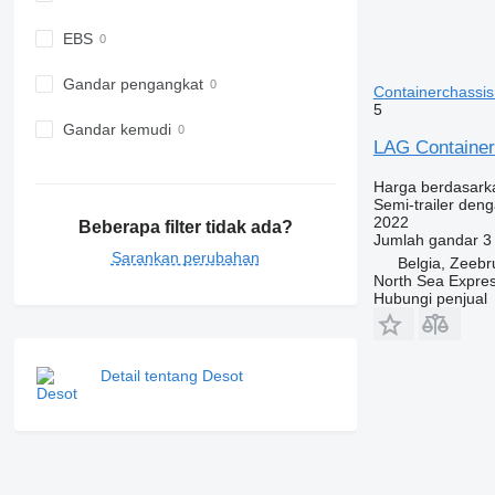
EBS
Gandar pengangkat
Containerchassi
5
Gandar kemudi
LAG Container
Harga berdasark
Semi-trailer deng
2022
Beberapa filter tidak ada?
Jumlah gandar
3
Sarankan perubahan
Belgia, Zeeb
North Sea Expre
Hubungi penjual
Detail tentang Desot