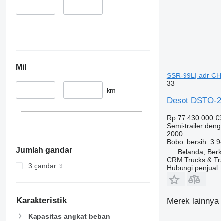
–
Mil
SSR-99L| adr CH
33
–
km
Desot DSTO-20
Rp 77.430.000
€
Semi-trailer deng
2000
Bobot bersih
3.9
Jumlah gandar
Belanda, Berk
CRM Trucks & Tra
3 gandar
Hubungi penjual
Karakteristik
Merek lainnya 
Kapasitas angkat beban