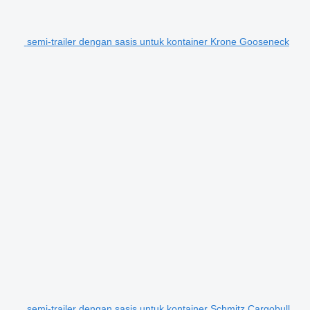
semi-trailer dengan sasis untuk kontainer Krone Gooseneck
semi-trailer dengan sasis untuk kontainer Schmitz Cargobull