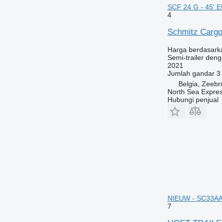
SCF 24 G - 45' E
4
Schmitz Cargob
Harga berdasark
Semi-trailer deng
2021
Jumlah gandar
3
Belgia, Zeeb
North Sea Expre
Hubungi penjual
NIEUW - SC33AA -
7