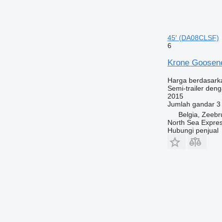
45′ (DA08CLSF)
6
Krone Goosen
Harga berdasark
Semi-trailer deng
2015
Jumlah gandar
3
Belgia, Zeeb
North Sea Expre
Hubungi penjual