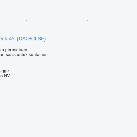
eck 45′ (DA08CLSF)
an permintaan
an sasis untuk kontainer
rugge
ss NV