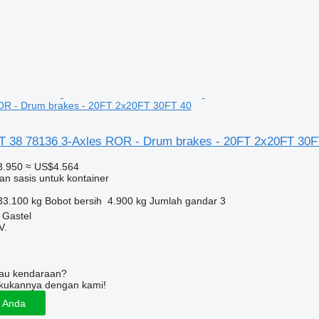
OR - Drum brakes - 20FT 2x20FT 30FT 40
 38 78136 3-Axles ROR - Drum brakes - 20FT 2x20FT 30F
3.950
≈ US$4.564
an sasis untuk kontainer
33.100 kg
Bobot bersih
4.900 kg
Jumlah gandar
3
 Gastel
V.
tau kendaraan?
kukannya dengan kami!
n Anda