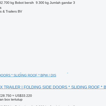
32.700 kg
Bobot bersih
9.300 kg
Jumlah gandar
3
s
s & Trailers BV
OORS * SLIDING ROOF * BPW / DIS
OX TRAILER | FOLDING SIDE DOORS * SLIDING ROOF * B
€28.750
≈ US$33.220
an box tertutup