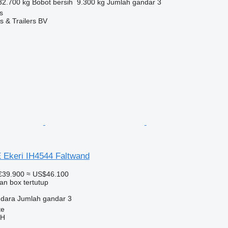
32.700 kg
Bobot bersih
9.300 kg
Jumlah gandar
3
s
s & Trailers BV
Ekeri IH4544 Faltwand
€39.900
≈ US$46.100
an box tertutup
udara
Jumlah gandar
3
te
bH