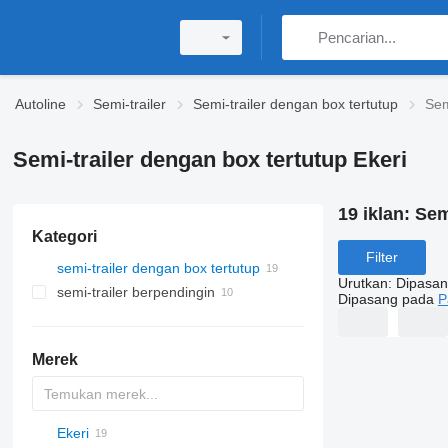
Autoline
Semi-trailer
Semi-trailer dengan box tertutup
Sem
Semi-trailer dengan box tertutup Ekeri
19 iklan:
Sem
Kategori
Filter
semi-trailer dengan box tertutup
Urutkan
:
Dipasan
semi-trailer berpendingin
Dipasang pada
P
Merek
Ekeri
AS
TSAA
BPO
CSD
OPL
TXA