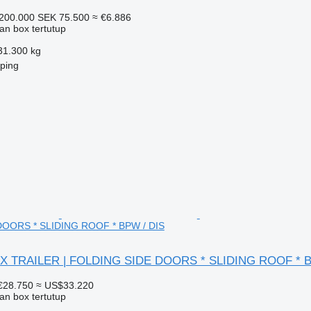
200.000
SEK 75.500
≈ €6.886
an box tertutup
31.300 kg
ping
OORS * SLIDING ROOF * BPW / DIS
OX TRAILER | FOLDING SIDE DOORS * SLIDING ROOF * B
€28.750
≈ US$33.220
an box tertutup