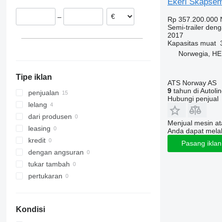
Ekeri Skapsemi 
Swedia
–
Rp 357.200.000
Jerman
Semi-trailer deng
Estonia
2017
Kapasitas muat
Norwegia, H
Tipe iklan
ATS Norway AS
9
tahun di Autoli
penjualan
Hubungi penjual
lelang
dari produsen
Menjual mesin a
leasing
Anda dapat mela
kredit
Pasang ikla
dengan angsuran
tukar tambah
pertukaran
Kondisi