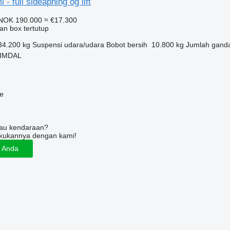
- full sideåpning og lift
NOK 190.000
≈ €17.300
an box tertutup
34.200 kg
Suspensi
udara/udara
Bobot bersih
10.800 kg
Jumlah gand
EIMDAL
ne
tau kendaraan?
kukannya dengan kami!
n Anda