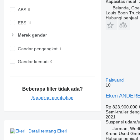
Kapasitas muat
Belanda, Goe
ABS
Louis Boon Truck
Hubungi penjual
EBS
Merek gandar
Gandar pengangkat
Gandar kemudi
Faltwand
10
Beberapa filter tidak ada?
Ekeri ANDERE 
Sarankan perubahan
Rp 823.900.000
Semi-trailer deng
2021
Suspensi
udara/
Jerman, Werl
Detail tentang Ekeri
Krone Used Gm
Hubungi penjual