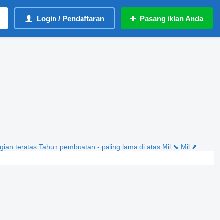
Login / Pendaftaran
Pasang iklan Anda
gian teratas
Tahun pembuatan - paling lama di atas
Mil ⬊
Mil ⬈