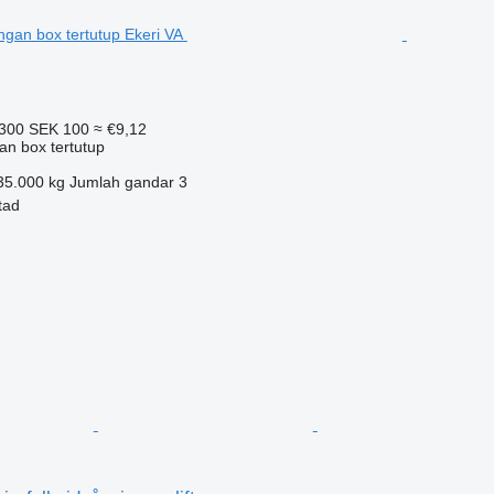
.300
SEK 100
≈ €9,12
an box tertutup
35.000 kg
Jumlah gandar
3
tad