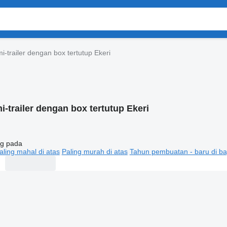
i-trailer dengan box tertutup Ekeri
i-trailer dengan box tertutup Ekeri
g pada
aling mahal di atas
Paling murah di atas
Tahun pembuatan - baru di ba