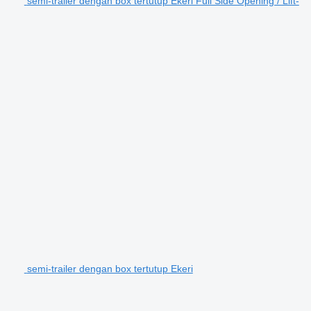
semi-trailer dengan box tertutup Ekeri Full Side Opening / Lift-
semi-trailer dengan box tertutup Ekeri