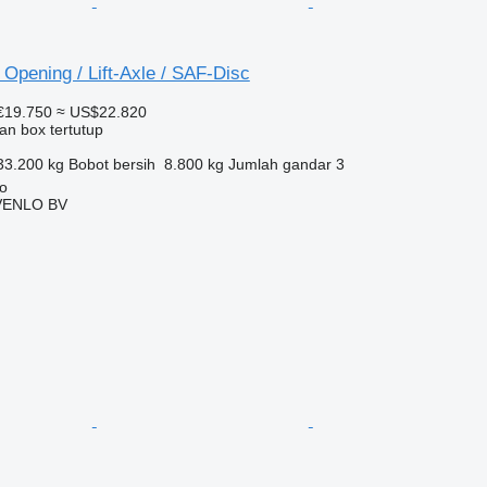
e Opening / Lift-Axle / SAF-Disc
€19.750
≈ US$22.820
an box tertutup
33.200 kg
Bobot bersih
8.800 kg
Jumlah gandar
3
lo
VENLO BV