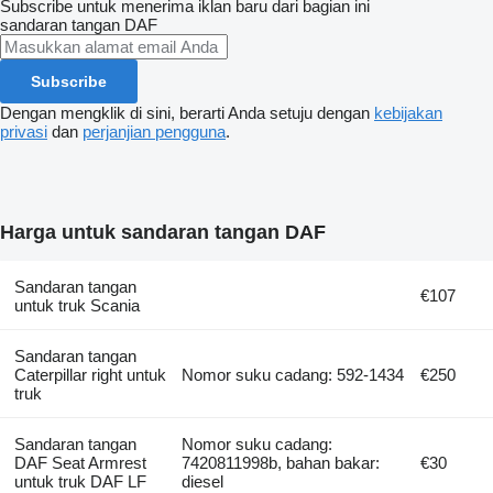
Subscribe untuk menerima iklan baru dari bagian ini
sandaran tangan
DAF
Subscribe
Dengan mengklik di sini, berarti Anda setuju dengan
kebijakan
privasi
dan
perjanjian pengguna
.
Harga untuk sandaran tangan DAF
Sandaran tangan
€107
untuk truk Scania
Sandaran tangan
Caterpillar right untuk
Nomor suku cadang: 592-1434
€250
truk
Sandaran tangan
Nomor suku cadang:
DAF Seat Armrest
7420811998b, bahan bakar:
€30
untuk truk DAF LF
diesel