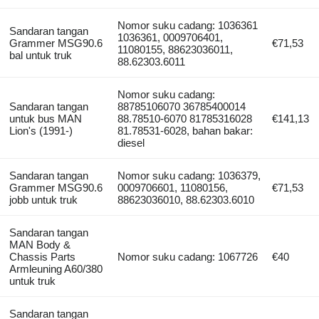
Nomor suku cadang: 1036361
Sandaran tangan
1036361, 0009706401,
Grammer MSG90.6
€71,53
11080155, 88623036011,
bal untuk truk
88.62303.6011
Nomor suku cadang:
Sandaran tangan
88785106070 36785400014
untuk bus MAN
88.78510-6070 81785316028
€141,13
Lion's (1991-)
81.78531-6028, bahan bakar:
diesel
Sandaran tangan
Nomor suku cadang: 1036379,
Grammer MSG90.6
0009706601, 11080156,
€71,53
jobb untuk truk
88623036010, 88.62303.6010
Sandaran tangan
MAN Body &
Chassis Parts
Nomor suku cadang: 1067726
€40
Armleuning A60/380
untuk truk
Sandaran tangan