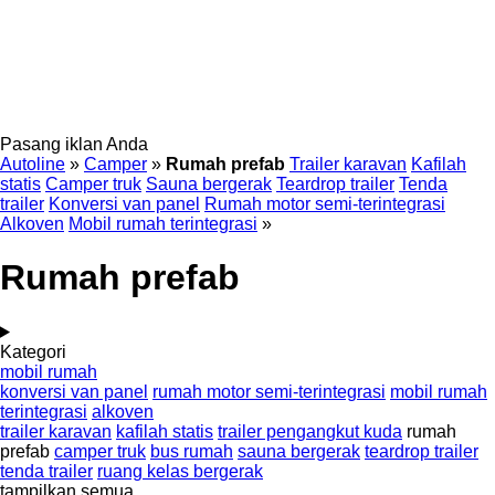
Pasang iklan Anda
Autoline
»
Camper
»
Rumah prefab
Trailer karavan
Kafilah
statis
Camper truk
Sauna bergerak
Teardrop trailer
Tenda
trailer
Konversi van panel
Rumah motor semi-terintegrasi
Alkoven
Mobil rumah terintegrasi
»
Rumah prefab
Kategori
mobil rumah
konversi van panel
rumah motor semi-terintegrasi
mobil rumah
terintegrasi
alkoven
trailer karavan
kafilah statis
trailer pengangkut kuda
rumah
prefab
camper truk
bus rumah
sauna bergerak
teardrop trailer
tenda trailer
ruang kelas bergerak
tampilkan semua