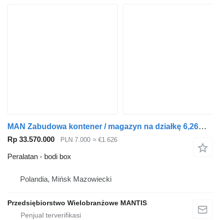
MAN Zabudowa kontener / magazyn na działkę 6,26m x 2,47m x 2,56m pod
Rp 33.570.000
PLN 7.000
≈ €1.626
Peralatan - bodi box
Polandia, Mińsk Mazowiecki
Przedsiębiorstwo Wielobranżowe MANTIS