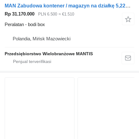
MAN Zabudowa kontener / magazyn na działkę 5,22m x 2,54m x 2,54m pod
Rp 31.170.000
PLN 6.500
≈ €1.510
Peralatan - bodi box
Polandia, Mińsk Mazowiecki
Przedsiębiorstwo Wielobranżowe MANTIS