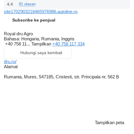
4.4
91 ulasan
site1702903218465976986.autoline.ro
Subscribe ke penjual
Royal dru Agro
Bahasa:
Hongaria, Rumania, Inggris
+40 758 11...
Tampilkan
+40 758 117 334
Hubungi saya kembali
dru.ro/
Alamat
Rumania, Mures, 547185, Cristesti, str. Principala nr. 562 B
Tampilkan peta