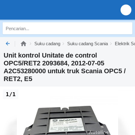
Suku cadang
Suku cadang Scania
Elektrik S
Unit kontrol Unitate de control
OPC5/RET2 2093684, 2012-07-05
A2C53280000 untuk truk Scania OPC5 /
RET2, E5
1/1