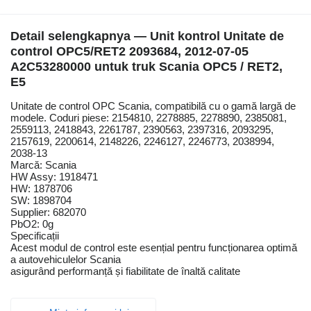
Detail selengkapnya — Unit kontrol Unitate de
control OPC5/RET2 2093684, 2012-07-05
A2C53280000 untuk truk Scania OPC5 / RET2,
E5
Unitate de control OPC Scania, compatibilă cu o gamă largă de
modele. Coduri piese: 2154810, 2278885, 2278890, 2385081,
2559113, 2418843, 2261787, 2390563, 2397316, 2093295,
2157619, 2200614, 2148226, 2246127, 2246773, 2038994,
2038-13
Marcă: Scania
HW Assy: 1918471
HW: 1878706
SW: 1898704
Supplier: 682070
PbO2: 0g
Specificații
Acest modul de control este esențial pentru funcționarea optimă
a autovehiculelor Scania
asigurând performanță și fiabilitate de înaltă calitate