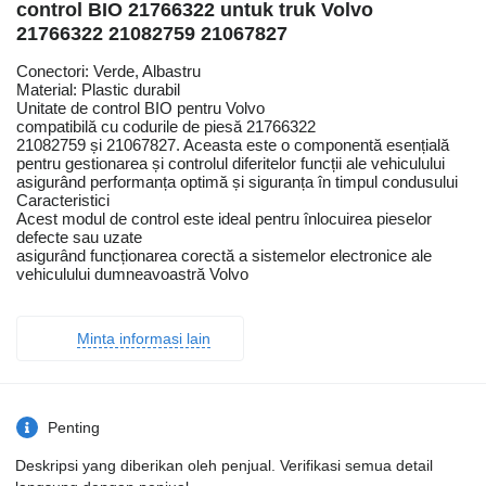
control BIO 21766322 untuk truk Volvo
21766322 21082759 21067827
Conectori: Verde, Albastru
Material: Plastic durabil
Unitate de control BIO pentru Volvo
compatibilă cu codurile de piesă 21766322
21082759 și 21067827. Aceasta este o componentă esențială
pentru gestionarea și controlul diferitelor funcții ale vehiculului
asigurând performanța optimă și siguranța în timpul condusului
Caracteristici
Acest modul de control este ideal pentru înlocuirea pieselor
defecte sau uzate
asigurând funcționarea corectă a sistemelor electronice ale
vehiculului dumneavoastră Volvo
Minta informasi lain
Penting
Deskripsi yang diberikan oleh penjual. Verifikasi semua detail