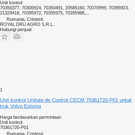
Unit kontrol
70350377, 70306924, 70350491, 20585160, 70370999, 70395923,
21329416, 70395972, 70395975, 70395988,...
Rumania, Cristesti
ROYAL DRU AGRO S.R.L.
Hubungi penjual
1
Unit kontrol Unitate de Control CECM 70361720-P01 untuk
truk Volvo Estonia
Harga berdasarkan permintaan
Unit kontrol
70361720-P01
Rumania, Cristesti