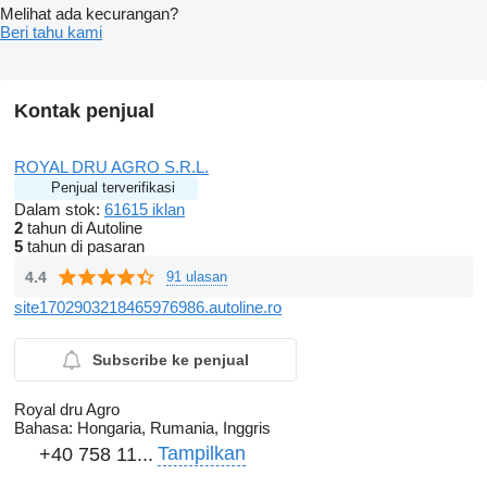
Melihat ada kecurangan?
Beri tahu kami
Kontak penjual
ROYAL DRU AGRO S.R.L.
Penjual terverifikasi
Dalam stok:
61615 iklan
2
tahun di Autoline
5
tahun di pasaran
4.4
91 ulasan
site1702903218465976986.autoline.ro
Subscribe ke penjual
Royal dru Agro
Bahasa:
Hongaria, Rumania, Inggris
Tampilkan
+40 758 11...