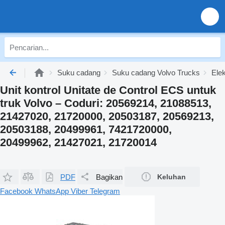
Suku cadang
Suku cadang Volvo Trucks
Elek
Unit kontrol Unitate de Control ECS untuk
truk Volvo – Coduri: 20569214, 21088513,
21427020, 21720000, 20503187, 20569213,
20503188, 20499961, 7421720000,
20499962, 21427021, 21720014
PDF
Bagikan
Keluhan
Facebook
WhatsApp
Viber
Telegram