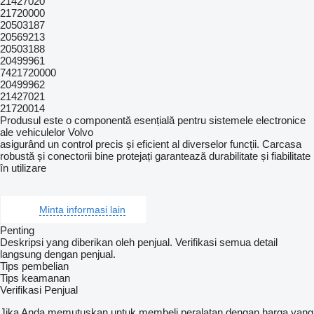
21427020
21720000
20503187
20569213
20503188
20499961
7421720000
20499962
21427021
21720014
Produsul este o componentă esențială pentru sistemele electronice
ale vehiculelor Volvo
asigurând un control precis și eficient al diverselor funcții. Carcasa
robustă și conectorii bine protejați garantează durabilitate și fiabilitate
în utilizare
Minta informasi lain
Penting
Deskripsi yang diberikan oleh penjual. Verifikasi semua detail
langsung dengan penjual.
Tips pembelian
Tips keamanan
Verifikasi Penjual
Jika Anda memutuskan untuk membeli peralatan dengan harga yang