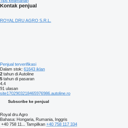
Tips keamanan
Kontak penjual
ROYAL DRU AGRO S.R.L.
Penjual terverifikasi
Dalam stok:
61643 iklan
2
tahun di Autoline
5
tahun di pasaran
4.4
91 ulasan
site1702903218465976986.autoline.ro
Subscribe ke penjual
Royal dru Agro
Bahasa:
Hongaria, Rumania, Inggris
+40 758 11...
Tampilkan
+40 758 117 334