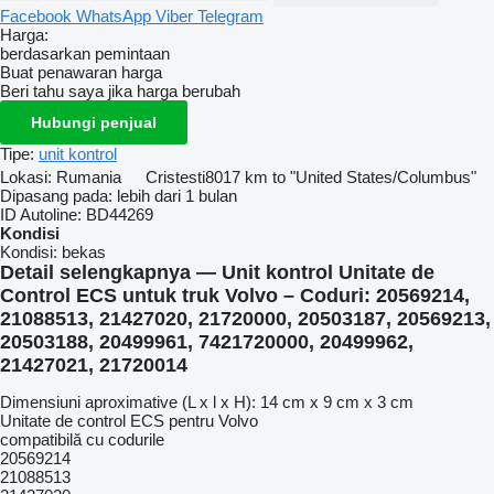
Facebook
WhatsApp
Viber
Telegram
Harga:
berdasarkan pemintaan
Buat penawaran harga
Beri tahu saya jika harga berubah
Hubungi penjual
Tipe:
unit kontrol
Lokasi:
Rumania
Cristesti
8017 km to "United States/Columbus"
Dipasang pada:
lebih dari 1 bulan
ID Autoline:
BD44269
Kondisi
Kondisi:
bekas
Detail selengkapnya — Unit kontrol Unitate de
Control ECS untuk truk Volvo – Coduri: 20569214,
21088513, 21427020, 21720000, 20503187, 20569213,
20503188, 20499961, 7421720000, 20499962,
21427021, 21720014
Dimensiuni aproximative (L x l x H): 14 cm x 9 cm x 3 cm
Unitate de control ECS pentru Volvo
compatibilă cu codurile
20569214
21088513