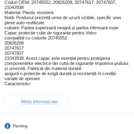
Coduri OEM: 20745552, 20826208, 20747617, 20747607,
21043938
Material: Plastic rezistent
Notă: Produsul prezintă urme de uzură vizibile, specific unei
piese auto reutilizate
culoare: Partea superioară neagră și partea inferioară roșie
Capac protecție cutie de siguranțe pentru Volvo
compatibil cu codurile 20745552
20826208
20747617
20747607
21043938. Acest capac este esențial pentru protejarea
componentelor electrice din cutia de siguranțe împotriva prafului
și umezelii. Fabricat din material durabil
asigură o protecție de lungă durată și rezistență în condiții
variate de operare
Caracteristici
Minta informasi lain
Penting