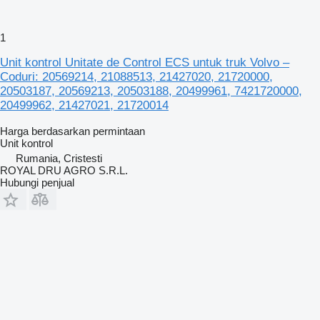
1
Unit kontrol Unitate de Control ECS untuk truk Volvo –
Coduri: 20569214, 21088513, 21427020, 21720000,
20503187, 20569213, 20503188, 20499961, 7421720000,
20499962, 21427021, 21720014
Harga berdasarkan permintaan
Unit kontrol
Rumania, Cristesti
ROYAL DRU AGRO S.R.L.
Hubungi penjual