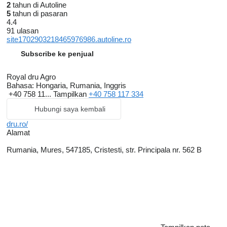
2
tahun di Autoline
5
tahun di pasaran
4.4
91 ulasan
site1702903218465976986.autoline.ro
Subscribe ke penjual
Royal dru Agro
Bahasa:
Hongaria, Rumania, Inggris
+40 758 11...
Tampilkan
+40 758 117 334
Hubungi saya kembali
dru.ro/
Alamat
Rumania, Mures, 547185, Cristesti, str. Principala nr. 562 B