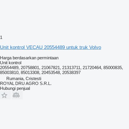
1
Unit kontrol VECAU 20554489 untuk truk Volvo
Harga berdasarkan permintaan
Unit kontrol
20554489, 20758801, 21067821, 21313711, 21720464, 85000835,
85003810, 85013308, 20453548, 20538397
Rumania, Cristesti
ROYAL DRU AGRO S.R.L.
Hubungi penjual