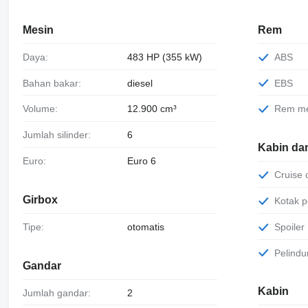
Mesin
Rem
Daya:
483 HP (355 kW)
ABS
Bahan bakar:
diesel
EBS
Volume:
12.900 cm³
Rem m
Jumlah silinder:
6
Kabin da
Euro:
Euro 6
Cruise
Girbox
Kotak 
Tipe:
otomatis
Spoiler
Pelind
Gandar
Kabin
Jumlah gandar:
2