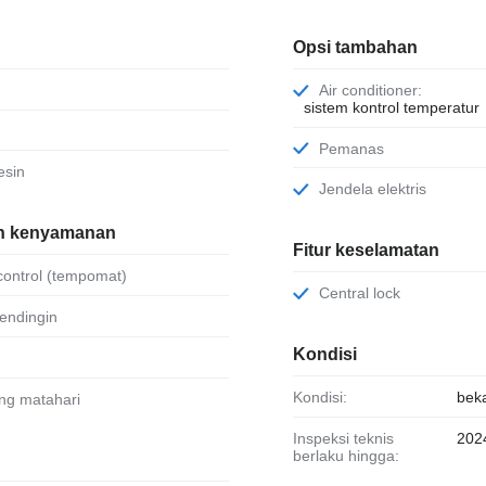
Opsi tambahan
Air conditioner:
sistem kontrol temperatur
Pemanas
esin
Jendela elektris
n kenyamanan
Fitur keselamatan
 control (tempomat)
Central lock
pendingin
Kondisi
Kondisi:
bek
ung matahari
Inspeksi teknis
202
berlaku hingga: