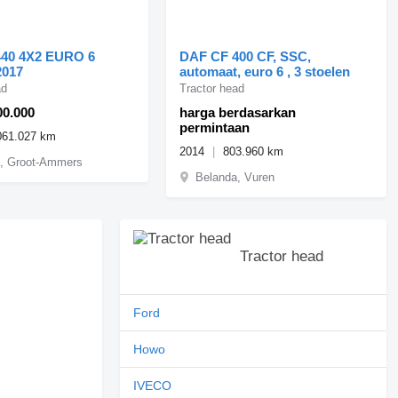
440 4X2 EURO 6
DAF CF 400 CF, SSC,
2017
automaat, euro 6 , 3 stoelen
ad
Tractor head
00.000
harga berdasarkan
permintaan
061.027 km
2014
803.960 km
, Groot-Ammers
Belanda, Vuren
Tractor head
Ford
Howo
IVECO