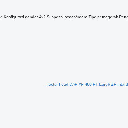
kg
Konfigurasi gandar
4x2
Suspensi
pegas/udara
Tipe pemggerak
Peng
tractor head DAF XF 480 FT Euro6 ZF Intard