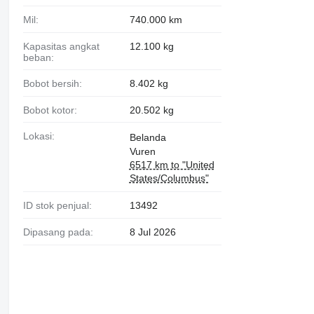
Mil:
740.000 km
Kapasitas angkat
12.100 kg
beban:
Bobot bersih:
8.402 kg
Bobot kotor:
20.502 kg
Lokasi:
Belanda
Vuren
6517 km to "United
States/Columbus"
ID stok penjual:
13492
Dipasang pada:
8 Jul 2026