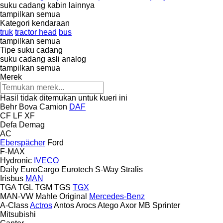
suku cadang kabin lainnya
tampilkan semua
Kategori kendaraan
truk
tractor head
bus
tampilkan semua
Tipe suku cadang
suku cadang asli
analog
tampilkan semua
Merek
Hasil tidak ditemukan untuk kueri ini
Behr
Bova
Camion
DAF
CF
LF
XF
Defa
Demag
AC
Eberspächer
Ford
F-MAX
Hydronic
IVECO
Daily
EuroCargo
Eurotech
S-Way
Stralis
Irisbus
MAN
TGA
TGL
TGM
TGS
TGX
MAN-VW
Mahle Original
Mercedes-Benz
A-Class
Actros
Antos
Arocs
Atego
Axor
MB
Sprinter
Mitsubishi