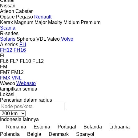
Canter
Nissan
Atleon
Cabstar
Optare
Pegaso
Renault
Kerax
Magnum
Major
Maxity
Midlum
Premium
Scania
R-series
Solaris
Spheros
VDL
Valeo
Volvo
A-series
FH
FH12
FH16
FL
FL6
FL7
FL10
FL12
FM
FM7
FM12
FMX
VNL
Waeco
Webasto
tampilkan semua
Lokasi
Pencarian dalam radius
Indonesia
lainnya
Rumania
Estonia
Portugal
Belanda
Lithuania
Polandia
Belgia
Denmark
Spanyol