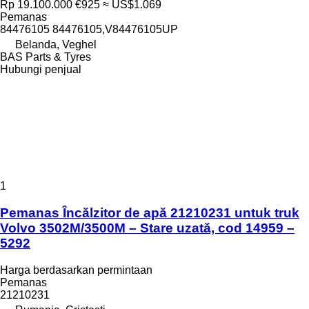
Rp 19.100.000
€925
≈ US$1.069
Pemanas
84476105 84476105,V84476105UP
Belanda, Veghel
BAS Parts & Tyres
Hubungi penjual
1
Pemanas Încălzitor de apă 21210231 untuk truk
Volvo 3502M/3500M – Stare uzată, cod 14959 –
5292
Harga berdasarkan permintaan
Pemanas
21210231