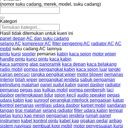
(nomor suku cadang, merek, model, suku cadang)
Kategori
Hasil tidak ditemukan untuk kueri ini
panel depan
AC dan suku cadang
selang AC
kompresor AC
filter pengering AC
radiator AC
AC
mobil
suku cadang AC lainnya
pintu
kursi
spoiler
pemanas
kabin
kaca spion
motor wiper
handle pintu
kunci pintu
kaca kabin
kaca samping
atap panoramik
kaca depan
kaca belakang
radio mobil
pompa pengangkat kabin
kaca spion luar
tangki
cairan pencuci
rangka pengikat wiper
motor blower
pemanas
interior
bilah wiper
pengangkat jendela
sabuk pengaman
pelindung matahari
panel sudut kabin
panel dasbor
radiator
pemanas
pegas gas
kulkas mobil
pompa pembersih
laci
dasbor
perlengkapan tidur
spion kecil
audio speaker
pegas
udara kabin
kap
sunroof
perangkat interlock pengapian
katup
kontrol pemanas
ventilasi udara dasbor
karpet mobil
sandaran
tangan
tirai matahari
selang radiator
filter udara kabin
tempat
gelas
kunci kap mesin
pengaman jendela
rumah panel
instrumen
kabel kontrol pintu
kabel kap
pijakan pedal
airbag
sistem navigasi
pembuat kopi mobil
motor penyesuaian kursi