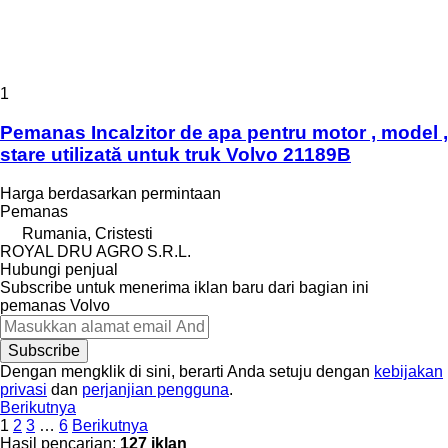
1
Pemanas Incalzitor de apa pentru motor , model ,
stare utilizată untuk truk Volvo 21189B
Harga berdasarkan permintaan
Pemanas
Rumania, Cristesti
ROYAL DRU AGRO S.R.L.
Hubungi penjual
Subscribe untuk menerima iklan baru dari bagian ini
pemanas
Volvo
Subscribe
Dengan mengklik di sini, berarti Anda setuju dengan
kebijakan
privasi
dan
perjanjian pengguna
.
Berikutnya
1
2
3
…
6
Berikutnya
Hasil pencarian:
127 iklan