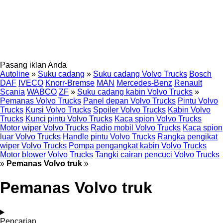
Pasang iklan Anda
Autoline
»
Suku cadang
»
Suku cadang Volvo Trucks
Bosch
DAF
IVECO
Knorr-Bremse
MAN
Mercedes-Benz
Renault
Scania
WABCO
ZF
»
Suku cadang kabin Volvo Trucks
»
Pemanas Volvo Trucks
Panel depan Volvo Trucks
Pintu Volvo
Trucks
Kursi Volvo Trucks
Spoiler Volvo Trucks
Kabin Volvo
Trucks
Kunci pintu Volvo Trucks
Kaca spion Volvo Trucks
Motor wiper Volvo Trucks
Radio mobil Volvo Trucks
Kaca spion
luar Volvo Trucks
Handle pintu Volvo Trucks
Rangka pengikat
wiper Volvo Trucks
Pompa pengangkat kabin Volvo Trucks
Motor blower Volvo Trucks
Tangki cairan pencuci Volvo Trucks
»
Pemanas Volvo truk
»
Pemanas Volvo truk
Pencarian