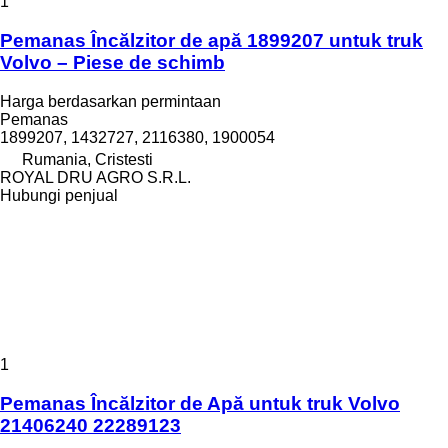
1
Pemanas Încălzitor de apă 1899207 untuk truk
Volvo – Piese de schimb
Harga berdasarkan permintaan
Pemanas
1899207, 1432727, 2116380, 1900054
Rumania, Cristesti
ROYAL DRU AGRO S.R.L.
Hubungi penjual
1
Pemanas Încălzitor de Apă untuk truk Volvo
21406240 22289123