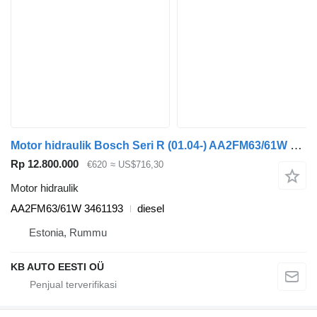
Motor hidraulik Bosch Seri R (01.04-) AA2FM63/61W untuk truk Scania P,G,R,T-series (2004-2017)
Rp 12.800.000
€620
≈ US$716,30
Motor hidraulik
AA2FM63/61W 3461193
diesel
Estonia, Rummu
KB AUTO EESTI OÜ