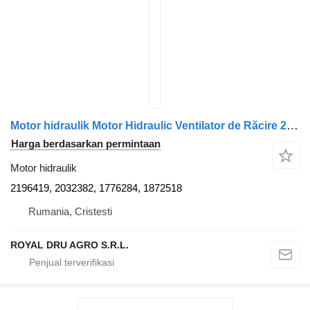
Motor hidraulik Motor Hidraulic Ventilator de Răcire 2196419 untuk truk Scania 2196419 2032382 1776284 1872518
Harga berdasarkan permintaan
Motor hidraulik
2196419, 2032382, 1776284, 1872518
Rumania, Cristesti
ROYAL DRU AGRO S.R.L.