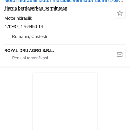
Motor hidraulik Motor hidraulic ventilator răcire 470937 untuk truk Scania 470937/1764450
Harga berdasarkan permintaan
Motor hidraulik
470937, 1764450-14
Rumania, Cristesti
ROYAL DRU AGRO S.R.L.