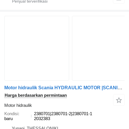
Motor hidraulik Scania HYDRAULIC MOTOR |SCANIA HYDRAULIC MOTOR |SCANIA HYDRAULIC MOTOR 2380701|2380701-2|2380701-1 untuk truk Scania
Harga berdasarkan permintaan
Motor hidraulik
Kondisi
2380701|2380701-2|2380701-1
baru
2032383
Yunani, THESSALONIKI