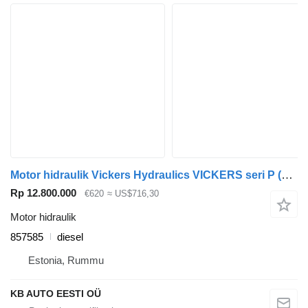
Motor hidraulik Vickers Hydraulics VICKERS seri P (01.04-) 857585 untuk truk Scania P,G,R,T-series (2004-2017)
Rp 12.800.000
€620
≈ US$716,30
Motor hidraulik
857585
diesel
Estonia, Rummu
KB AUTO EESTI OÜ