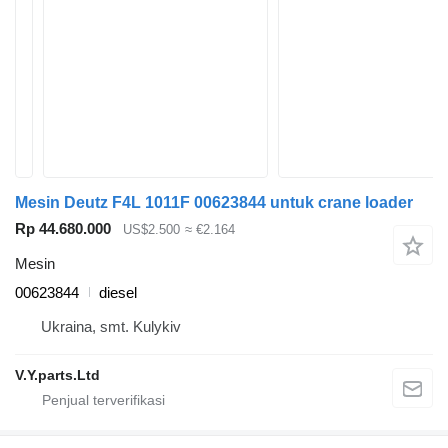
Mesin Deutz F4L 1011F 00623844 untuk crane loader
Rp 44.680.000
US$2.500
≈ €2.164
Mesin
00623844
diesel
Ukraina, smt. Kulykiv
V.Y.parts.Ltd