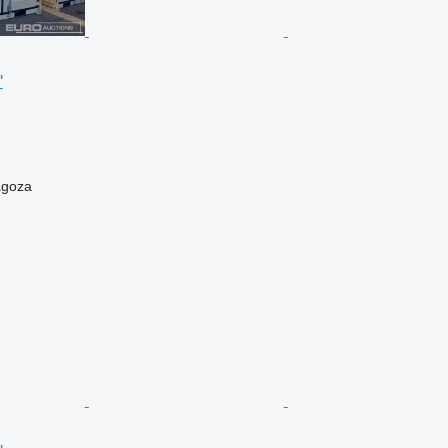
'
agoza