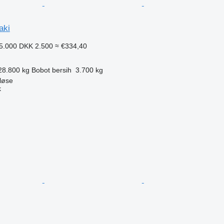
aki
5.000
DKK 2.500
≈ €334,40
28.800 kg
Bobot bersih
3.700 kg
løse
k