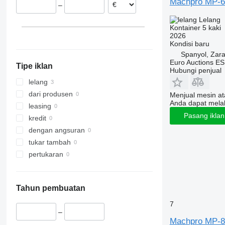
Machpro MP-6
–
Lelang
Kontainer 5 kaki
2026
Kondisi
baru
Spanyol, Zar
Euro Auctions ES
Tipe iklan
Hubungi penjual
lelang
dari produsen
Menjual mesin a
Anda dapat mela
leasing
Pasang ikla
kredit
dengan angsuran
tukar tambah
pertukaran
Tahun pembuatan
7
–
Machpro MP-8