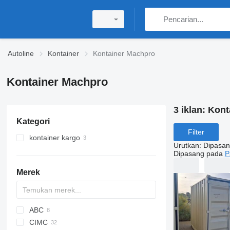
Autoline
Kontainer
Kontainer Machpro
Kontainer Machpro
3 iklan:
Kont
Kategori
Filter
kontainer kargo
Urutkan
:
Dipasan
kontainer 8 kaki
Dipasang pada
P
kontainer 5 kaki
Merek
ABC
CIMC