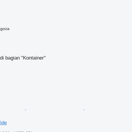
agoza
di bagian "Kontainer"
ide