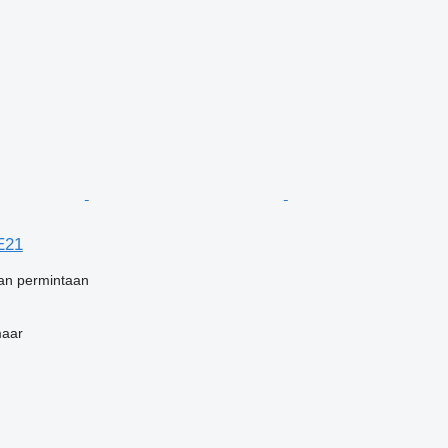
E21
an permintaan
maar