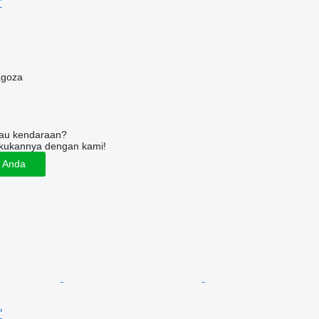
'
agoza
tau kendaraan?
kukannya dengan kami!
n Anda
'