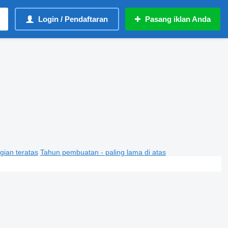
Login / Pendaftaran
Pasang iklan Anda
gian teratas
Tahun pembuatan - paling lama di atas