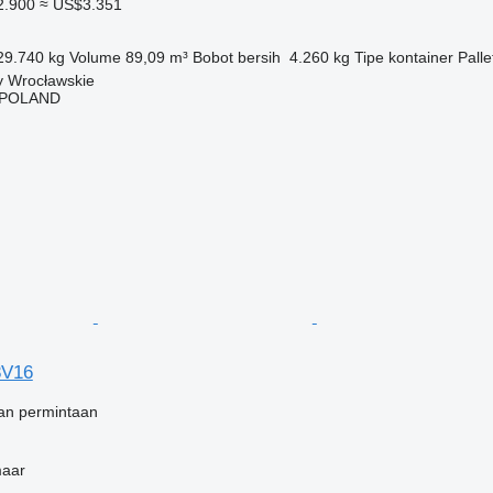
2.900
≈ US$3.351
29.740 kg
Volume
89,09 m³
Bobot bersih
4.260 kg
Tipe kontainer
Pall
y Wrocławskie
POLAND
V16
an permintaan
maar