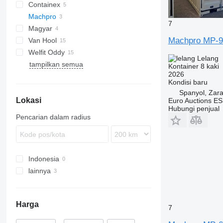
Containex
Machpro
O-3
LE
7
Magyar
MP
Machpro MP-9
Van Hool
Welfit Oddy
ADR
Lelang
tampilkan semua
T-series
LPG
Kontainer 8 kaki
2026
Kondisi
baru
Spanyol, Zar
Lokasi
Euro Auctions ES
Hubungi penjual
Pencarian dalam radius
Indonesia
lainnya
Spanyol
Harga
7