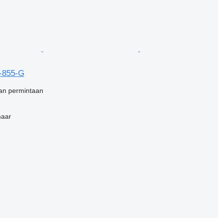
-855-G
an permintaan
maar