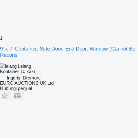
1
9' x 7' Container, Side Door, End Door, Window (Cannot Be
Recons
Lelang
Kontainer 10 kaki
Inggris, Dromore
EURO AUCTIONS UK Ltd
Hubungi penjual