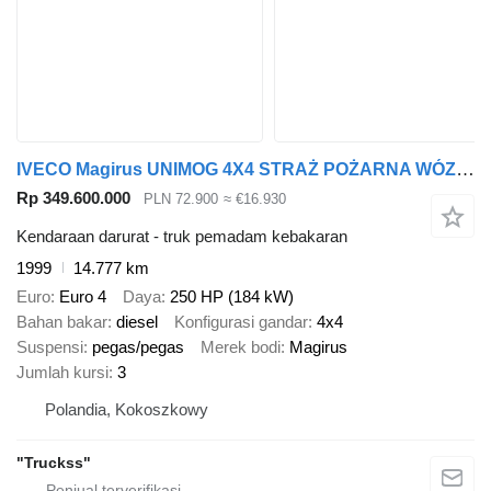
IVECO Magirus UNIMOG 4X4 STRAŻ POŻARNA WÓZ STRAŻACKI POŻARNICZY 4X4 IN
Rp 349.600.000
PLN 72.900
≈ €16.930
Kendaraan darurat - truk pemadam kebakaran
1999
14.777 km
Euro
Euro 4
Daya
250 HP (184 kW)
Bahan bakar
diesel
Konfigurasi gandar
4x4
Suspensi
pegas/pegas
Merek bodi
Magirus
Jumlah kursi
3
Polandia, Kokoszkowy
"Truckss"