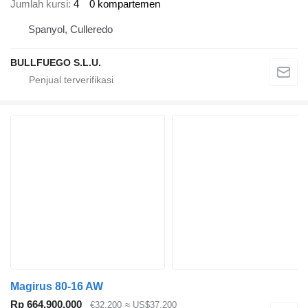
Jumlah kursi
4
0 kompartemen
Spanyol, Culleredo
BULLFUEGO S.L.U.
Magirus 80-16 AW
Rp 664.900.000
€32.200
≈ US$37.200