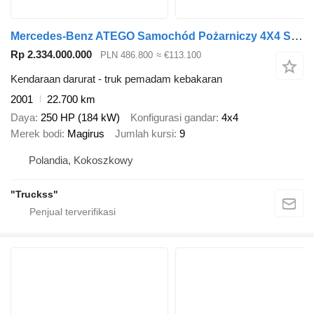
Mercedes-Benz ATEGO Samochód Pożarniczy 4X4 Straż Pożarna 4x4 3000L GBA CNBOP
Rp 2.334.000.000
PLN 486.800
≈ €113.100
Kendaraan darurat - truk pemadam kebakaran
2001
22.700 km
Daya
250 HP (184 kW)
Konfigurasi gandar
4x4
Merek bodi
Magirus
Jumlah kursi
9
Polandia, Kokoszkowy
"Truckss"