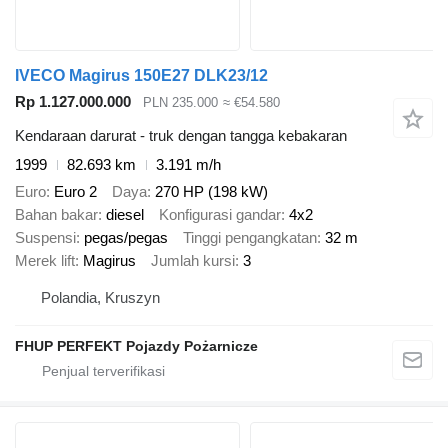
IVECO Magirus 150E27 DLK23/12
Rp 1.127.000.000
PLN 235.000
≈ €54.580
Kendaraan darurat - truk dengan tangga kebakaran
1999
82.693 km
3.191 m/h
Euro
Euro 2
Daya
270 HP (198 kW)
Bahan bakar
diesel
Konfigurasi gandar
4x2
Suspensi
pegas/pegas
Tinggi pengangkatan
32 m
Merek lift
Magirus
Jumlah kursi
3
Polandia, Kruszyn
FHUP PERFEKT Pojazdy Pożarnicze