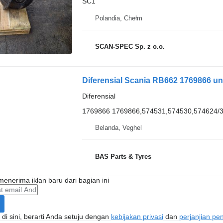
SC1
Polandia, Chełm
SCAN-SPEC Sp. z o.o.
Diferensial Scania RB662 1769866 un
Diferensial
1769866 1769866,574531,574530,574624/3
Belanda, Veghel
BAS Parts & Tyres
enerima iklan baru dari bagian ini
di sini, berarti Anda setuju dengan
kebijakan privasi
dan
perjanjian p