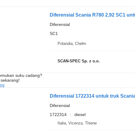
Diferensial Scania R780 2,92 SC1 unt
Diferensial
SC1
Polandia, Chełm
SCAN-SPEC Sp. z o.o.
nemukan suku cadang?
 sekarang!
ang
Diferensial 1722314 untuk truk Scani
Diferensial
1722314
diesel
Italia, Vicenza, Thiene