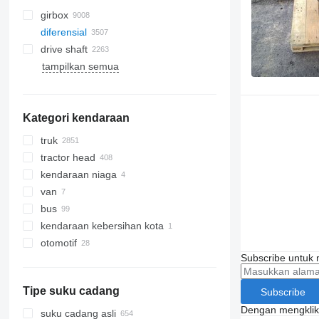
girbox
diferensial
drive shaft
tampilkan semua
Kategori kendaraan
truk
tractor head
kendaraan niaga
van
bus
kendaraan kebersihan kota
otomotif
peralatan pembersih jalan
Subscribe untuk m
peralatan penyapu jalan
Tipe suku cadang
Subscribe
Dengan mengklik 
suku cadang asli