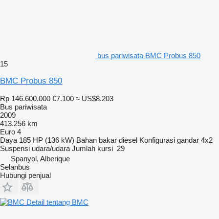
bus pariwisata BMC Probus 850
15
BMC Probus 850
Rp 146.600.000
€7.100
≈ US$8.203
Bus pariwisata
2009
413.256 km
Euro 4
Daya
185 HP (136 kW)
Bahan bakar
diesel
Konfigurasi gandar
4x2
Suspensi
udara/udara
Jumlah kursi
29
Spanyol, Alberique
Selanbus
Hubungi penjual
Detail tentang BMC