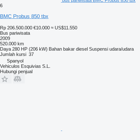
bus pariwisata BMC Probus 850 tbx
6
BMC Probus 850 tbx
Rp 206.500.000
€10.000
≈ US$11.550
Bus pariwisata
2009
520.000 km
Daya
280 HP (206 kW)
Bahan bakar
diesel
Suspensi
udara/udara
Jumlah kursi
37
Spanyol
Vehiculos Esquivias S.L.
Hubungi penjual