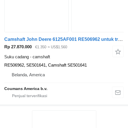
Camshaft John Deere 6125AF001 RE506962 untuk tractor head John Deere
Rp 27.870.000
€1.350
≈ US$1.560
Suku cadang - camshaft
RE506962, SE501641, Camshaft SE501641
Belanda, America
Coumans America b.v.