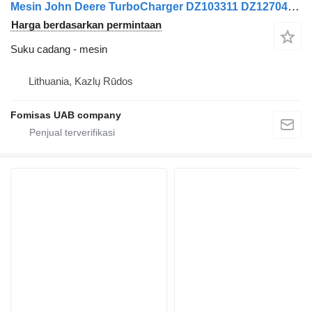
Mesin John Deere TurboCharger DZ103311 DZ127047 DZ101200 RE548400
Harga berdasarkan permintaan
Suku cadang - mesin
Lithuania, Kazlų Rūdos
Fomisas UAB company