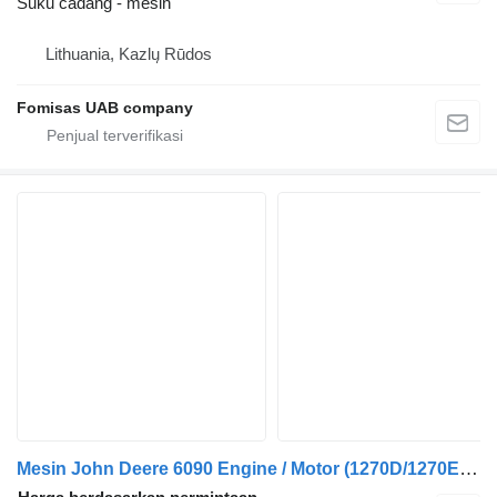
Suku cadang - mesin
Lithuania, Kazlų Rūdos
Fomisas UAB company
Mesin John Deere 6090 Engine / Motor (1270D/1270E/1710D/1910E)