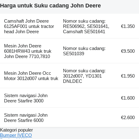
Harga untuk Suku cadang John Deere
Camshaft John Deere
Nomor suku cadang:
6125AF001 untuk tractor
RE506962, SE501641,
€1.350
head John Deere
Camshaft SE501641
Mesin John Deere
Nomor suku cadang:
6081HRW43 untuk truk
€9.500
SE501039
John Deere 7710,7810
Nomor suku cadang:
Mesin John Deere Occ
3012d007, YD1301
€1.950
Motor 3012d007 untuk truk
DNLDEC
Sistem navigasi John
€1.600
Deere Starfire 3000
Sistem navigasi John
€2.600
Deere Starfire 6000
Kategori populer
Bumper IVECO