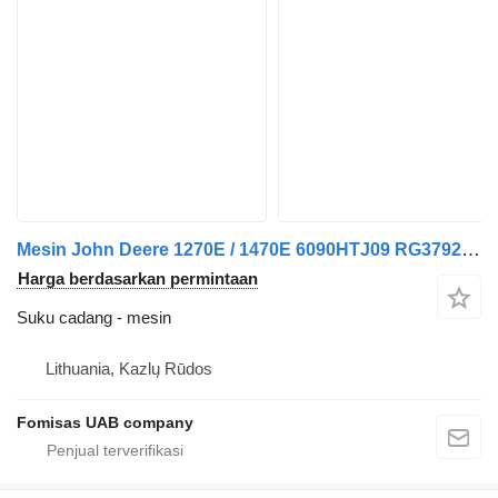
Mesin John Deere 1270E / 1470E 6090HTJ09 RG37926 Engine Motor
Harga berdasarkan permintaan
Suku cadang - mesin
Lithuania, Kazlų Rūdos
Fomisas UAB company