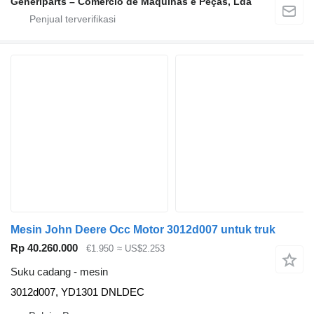
Generiparts – Comércio de Máquinas e Peças, Lda
Mesin John Deere Occ Motor 3012d007 untuk truk
Rp 40.260.000
€1.950
≈ US$2.253
Suku cadang - mesin
3012d007, YD1301 DNLDEC