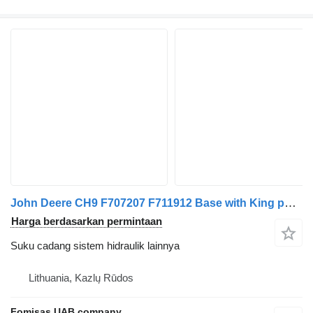
John Deere CH9 F707207 F711912 Base with King post / Column
Harga berdasarkan permintaan
Suku cadang sistem hidraulik lainnya
Lithuania, Kazlų Rūdos
Fomisas UAB company