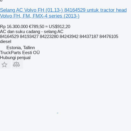
Selang AC Volvo FH (01.13-) 84164529 untuk tractor head
Volvo FH, FM, FMX-4 series (2013-)
Rp 16.300.000
€789,50
≈ US$912,20
AC dan suku cadang - selang AC
84164529 84193427 84223280 84243942 84437187 84476105
diesel
Estonia, Tallinn
TruckParts Eesti OÜ
Hubungi penjual