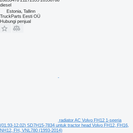
diesel
Estonia, Tallinn
TruckParts Eesti OÜ
Hubungi penjual
radiator AC Volvo FH12 1-seeria
(01.93-12.02) SD7H15-7834 untuk tractor head Volvo FH12, FH16,
NH12, FH, VNL780 (1993-2014)