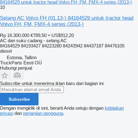
84164529 untuk tractor head Volvo FH, FM, FMX-4 series (2013-)
10
Selang AC Volvo FH (01.13-) 84164529 untuk tractor head
Volvo FH, FM, FMX-4 series (2013-)
Rp 16.300.000
€789,50
≈ US$912,20
AC dan suku cadang - selang AC
84164529 84193427 84223280 84243942 84437187 84476105
diesel
Estonia, Tallinn
TruckParts Eesti OÜ
Hubungi penjual
Subscribe untuk menerima iklan baru dari bagian ini
Subscribe
Dengan mengklik di sini, berarti Anda setuju dengan
kebijakan
privasi
dan
perjanjian pengguna
.