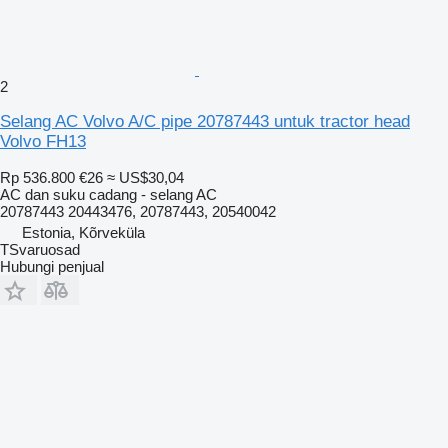
2
Selang AC Volvo A/C pipe 20787443 untuk tractor head
Volvo FH13
Rp 536.800
€26
≈ US$30,04
AC dan suku cadang - selang AC
20787443 20443476, 20787443, 20540042
Estonia, Kõrveküla
TSvaruosad
Hubungi penjual