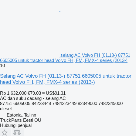
selang AC Volvo FH (01.13-) 87751
6605005 untuk tractor head Volvo FH, FM, FMX-4 series (2013-)
10
Selang AC Volvo FH (01.13-) 87751 6605005 untuk tractor
head Volvo FH, FM, FMX-4 series (2013-)
Rp 1.632.000
€79,03
≈ US$91,31
AC dan suku cadang - selang AC
87751 6605005 84223449 7484223449 82349000 7482349000
diesel
Estonia, Tallinn
TruckParts Eesti OÜ
Hubungi penjual