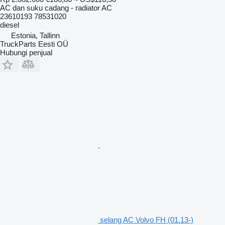
AC dan suku cadang - radiator AC
23610193 78531020
diesel
Estonia, Tallinn
TruckParts Eesti OÜ
Hubungi penjual
selang AC Volvo FH (01.13-)