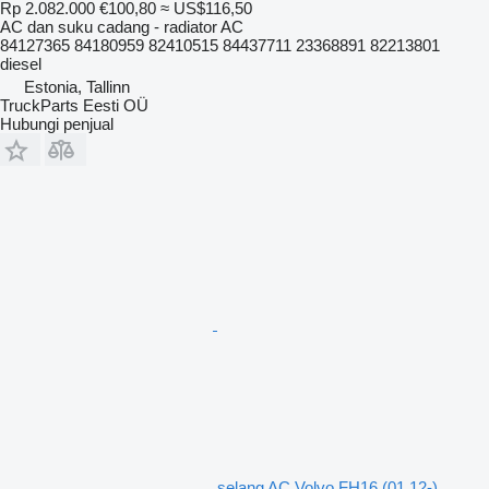
Rp 2.082.000
€100,80
≈ US$116,50
AC dan suku cadang - radiator AC
84127365 84180959 82410515 84437711 23368891 82213801
diesel
Estonia, Tallinn
TruckParts Eesti OÜ
Hubungi penjual
selang AC Volvo FH16 (01.12-)