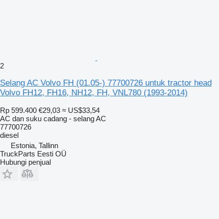
2
Selang AC Volvo FH (01.05-) 77700726 untuk tractor head
Volvo FH12, FH16, NH12, FH, VNL780 (1993-2014)
Rp 599.400
€29,03
≈ US$33,54
AC dan suku cadang - selang AC
77700726
diesel
Estonia, Tallinn
TruckParts Eesti OÜ
Hubungi penjual