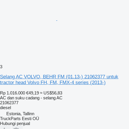
3
Selang AC VOLVO, BEHR FM (01.13-) 21062377 untuk
tractor head Volvo FH, FM, FMX-4 series (2013-)
Rp 1.016.000
€49,19
≈ US$56,83
AC dan suku cadang - selang AC
21062377
diesel
Estonia, Tallinn
TruckParts Eesti OÜ
Hubungi penjual