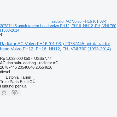
radiator AC Volvo FH16 (01.93-)
20787445 untuk tractor head Volvo FH12, FH16, NH12, FH, VNL780
(1993-2014)
4
Radiator AC Volvo FH16 (01.93-) 20787445 untuk tractor
head Volvo FH12, FH16, NH12, FH, VNL780 (1993-2014)
Rp 1.032.000
€50
≈ US$57,77
AC dan suku cadang - radiator AC
20787445 20540040 20554616
diesel
Estonia, Tallinn
TruckParts Eesti OÜ
Hubungi penjual