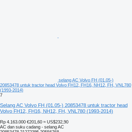
selang AC Volvo FH (01.05-)
20853478 untuk tractor head Volvo FH12, FH16, NH12, FH, VNL780
(1993-2014)
7
Selang AC Volvo FH (01.05-) 20853478 untuk tractor head
Volvo FH12, FH16, NH12, FH, VNL780 (1993-2014)
Rp 4.163.000
€201,60
≈ US$232,90
AC dan suku cadang - selang AC
20853478 21272395 20556768