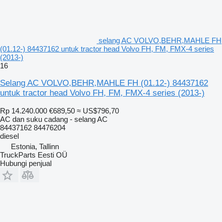
selang AC VOLVO,BEHR,MAHLE FH
(01.12-) 84437162 untuk tractor head Volvo FH, FM, FMX-4 series
(2013-)
16
Selang AC VOLVO,BEHR,MAHLE FH (01.12-) 84437162
untuk tractor head Volvo FH, FM, FMX-4 series (2013-)
Rp 14.240.000
€689,50
≈ US$796,70
AC dan suku cadang - selang AC
84437162 84476204
diesel
Estonia, Tallinn
TruckParts Eesti OÜ
Hubungi penjual