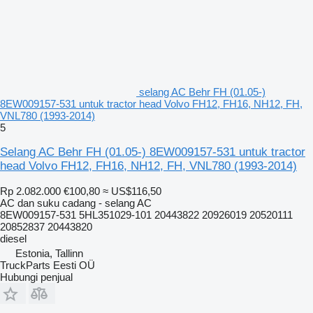
selang AC Behr FH (01.05-)
8EW009157-531 untuk tractor head Volvo FH12, FH16, NH12, FH,
VNL780 (1993-2014)
5
Selang AC Behr FH (01.05-) 8EW009157-531 untuk tractor
head Volvo FH12, FH16, NH12, FH, VNL780 (1993-2014)
Rp 2.082.000
€100,80
≈ US$116,50
AC dan suku cadang - selang AC
8EW009157-531 5HL351029-101 20443822 20926019 20520111
20852837 20443820
diesel
Estonia, Tallinn
TruckParts Eesti OÜ
Hubungi penjual