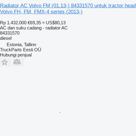
Radiator AC Volvo FM (01.13-) 84331570 untuk tractor head
Volvo FH, FM, FMX-4 series (2013-)
Rp 1.432.000
€69,35
≈ US$80,13
AC dan suku cadang - radiator AC
84331570
diesel
Estonia, Tallinn
TruckParts Eesti OÜ
Hubungi penjual