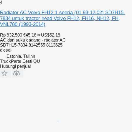
4
Radiator AC Volvo FH12 1-seeria (01.93-12.02) SD7H15-
7834 untuk tractor head Volvo FH12, FH16, NH12, FH,
VNL780 (1993-2014)
Rp 932.500
€45,16
≈ US$52,18
AC dan suku cadang - radiator AC
SD7H15-7834 8142555 8113625
diesel
Estonia, Tallinn
TruckParts Eesti OÜ
Hubungi penjual