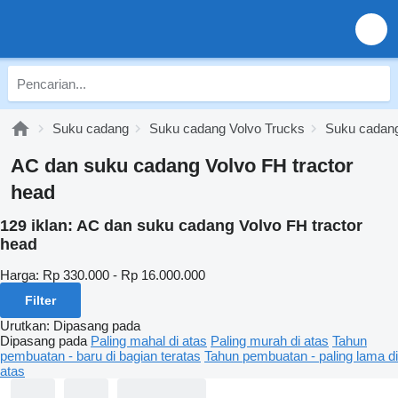
Suku cadang
Suku cadang Volvo Trucks
Suku cadan
AC dan suku cadang Volvo FH tractor
head
129 iklan:
AC dan suku cadang Volvo FH tractor
head
Harga:
Rp 330.000 - Rp 16.000.000
Filter
Urutkan
:
Dipasang pada
Dipasang pada
Paling mahal di atas
Paling murah di atas
Tahun
pembuatan - baru di bagian teratas
Tahun pembuatan - paling lama di
atas