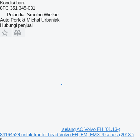
Kondisi
baru
8FC 351 345-031
Polandia, Smolno Wielkie
Auto Perfekt Michał Urbaniak
Hubungi penjual
selang AC Volvo FH (01.13-)
84164529 untuk tractor head Volvo FH, FM, FMX-4 series (2013-)
8