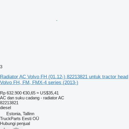
3
Radiator AC Volvo FH (01.12-) 82213821 untuk tractor head
Volvo FH, FM, FMX-4 series (2013-)
Rp 632.900
€30,65
≈ US$35,41
AC dan suku cadang - radiator AC
82213821
diesel
Estonia, Tallinn
TruckParts Eesti OÜ
Hubungi penjual