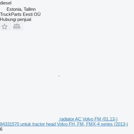
diesel
Estonia, Tallinn
TruckParts Eesti OÜ
Hubungi penjual
radiator AC Volvo FM (01.13-)
84331570 untuk tractor head Volvo FH, FM, FMX-4 series (2013-)
6