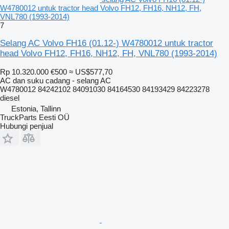
W4780012 untuk tractor head Volvo FH12, FH16, NH12, FH,
VNL780 (1993-2014)
7
Selang AC Volvo FH16 (01.12-) W4780012 untuk tractor
head Volvo FH12, FH16, NH12, FH, VNL780 (1993-2014)
Rp 10.320.000
€500
≈ US$577,70
AC dan suku cadang - selang AC
W4780012 84242102 84091030 84164530 84193429 84223278
diesel
Estonia, Tallinn
TruckParts Eesti OÜ
Hubungi penjual